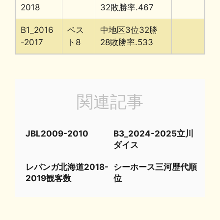
2018
32敗勝率.467
B1_2016
ベス
中地区3位32勝
-2017
ト8
28敗勝率.533
関連記事
JBL2009-2010
B3_2024-2025立川
ダイス
レバンガ北海道2018-
シーホース三河歴代順
2019観客数
位