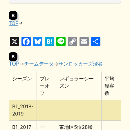
B
TOP
→
X
F
Bl
H
Li
C
E
共
a
u
at
n
o
m
有
B
c
e
e
e
p
ai
TOP
→
チームデータ
→
サンロッカーズ渋谷
e
s
n
y
l
b
k
a
Li
シーズン
プレ
レギュラーシー
平均
o
y
n
ーオ
ズン
観客
フ
数
o
k
k
B1_2018-
2019
B1_2017-
━
東地区5位28勝