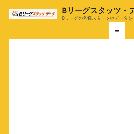
コ
Bリーグスタッツ・
ン
テ
Bリーグの各種スタッツやデータを
ン
メ
ツ
へ
ス
ニ
キ
ッ
ュ
プ
ー