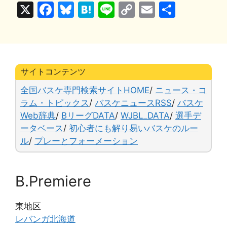
X
F
Bl
H
Li
C
E
共
a
u
at
n
o
m
有
c
e
e
e
p
ai
e
s
n
y
l
b
k
a
Li
サイトコンテンツ
o
y
n
全国バスケ専門検索サイトHOME
/
ニュース・コ
o
k
ラム・トピックス
/
バスケニュースRSS
/
バスケ
Web辞典
/
BリーグDATA
/
WJBL_DATA
/
選手デ
k
ータベース
/
初心者にも解り易いバスケのルー
ル
/
プレーとフォーメーション
B.Premiere
東地区
レバンガ北海道