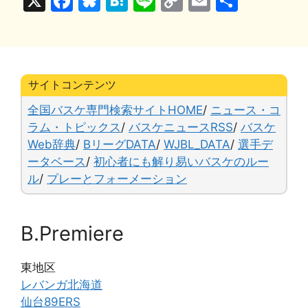
X
F
Bl
H
Li
C
E
共
a
u
at
n
o
m
有
c
e
e
e
p
ai
e
s
n
y
l
b
k
a
Li
サイトコンテンツ
o
y
n
全国バスケ専門検索サイトHOME
/
ニュース・コ
o
k
ラム・トピックス
/
バスケニュースRSS
/
バスケ
Web辞典
/
BリーグDATA
/
WJBL_DATA
/
選手デ
k
ータベース
/
初心者にも解り易いバスケのルー
ル
/
プレーとフォーメーション
B.Premiere
東地区
レバンガ北海道
仙台89ERS