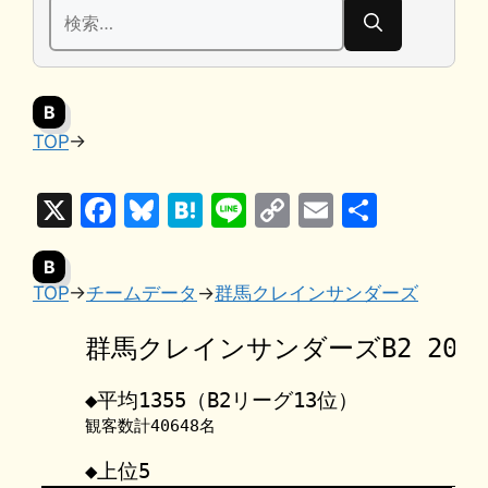
検
索:
B
TOP
→
X
F
Bl
H
Li
C
E
共
a
u
at
n
o
m
有
B
c
e
e
e
p
ai
TOP
→
チームデータ
→
群馬クレインサンダーズ
e
s
n
y
l
b
k
a
Li
o
y
n
o
k
k