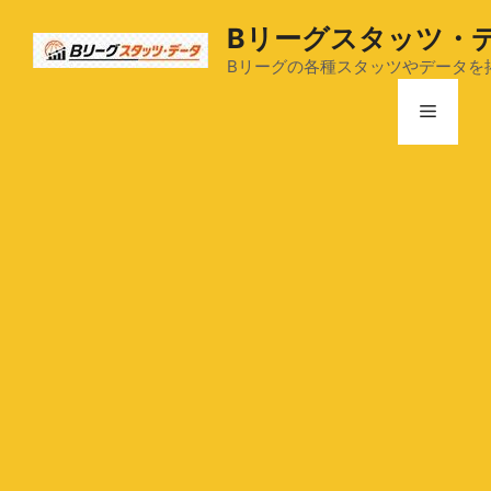
コ
Bリーグスタッツ・
ン
テ
Bリーグの各種スタッツやデータを
ン
メ
ツ
へ
ス
ニ
キ
ッ
ュ
プ
ー