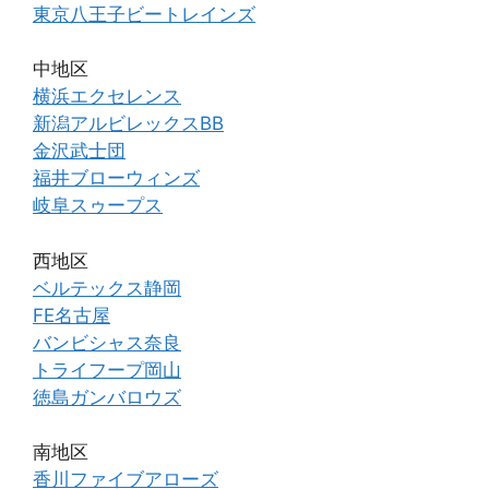
東京八王子ビートレインズ
中地区
横浜エクセレンス
新潟アルビレックスBB
金沢武士団
福井ブローウィンズ
岐阜スゥープス
西地区
ベルテックス静岡
FE名古屋
バンビシャス奈良
トライフープ岡山
徳島ガンバロウズ
南地区
香川ファイブアローズ