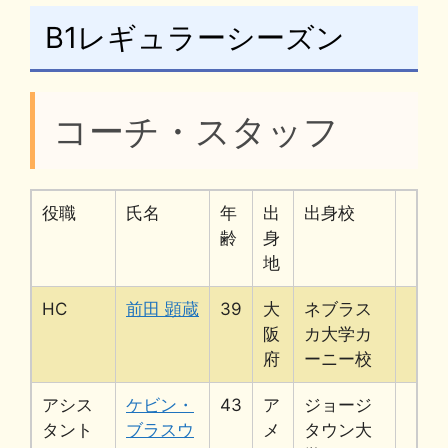
B1レギュラーシーズン
コーチ・スタッフ
役職
氏名
年
出
出身校
齢
身
地
HC
前田 顕蔵
39
大
ネブラス
阪
カ大学カ
府
ーニー校
アシス
ケビン・
43
ア
ジョージ
タント
ブラスウ
メ
タウン大