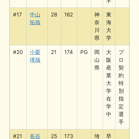
学
#17
中山
28
182
神
東
拓哉
奈
海
川
大
県
学
#20
小栗
21
174
PG
岡
大
プ
瑛哉
山
阪
ロ
県
産
契
業
約
大
特
学
別
在
指
学
定
中
選
手
#21
長谷
25
173
埼
早