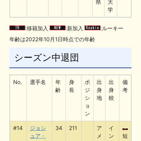
県
大
学
:移籍加入
:新加入
:ルーキー
年齢は2022年10月1日時点での年齢
シーズン中退団
No.
選手名
年
身
ポ
出
出
備
齢
長
ジ
身
身
考
シ
地
校
ョ
ン
#14
ジョシ
34
211
ア
イ
ュア・
メ
ン
短