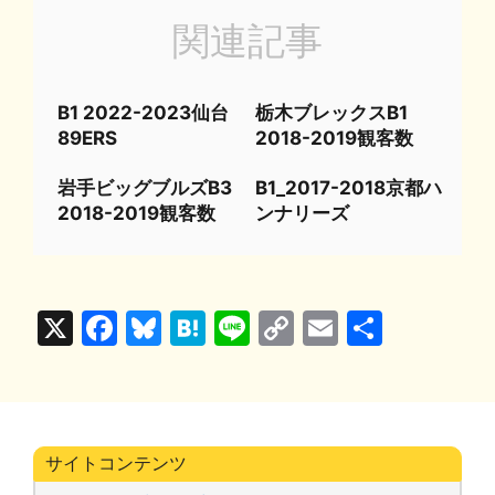
関連記事
B1 2022-2023仙台
栃木ブレックスB1
89ERS
2018-2019観客数
岩手ビッグブルズB3
B1_2017-2018京都ハ
2018-2019観客数
ンナリーズ
X
F
Bl
H
Li
C
E
共
a
u
at
n
o
m
有
c
e
e
e
p
ai
e
s
n
y
l
b
k
a
Li
サイトコンテンツ