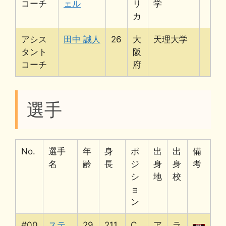
コーチ
ェル
リ
学
カ
アシス
田中 誠人
26
大
天理大学
タント
阪
コーチ
府
選手
No.
選手
年
身
ポ
出
出
備
名
齢
長
ジ
身
身
考
シ
地
校
ョ
ン
#00
ステ
29
211
C
ア
ラ