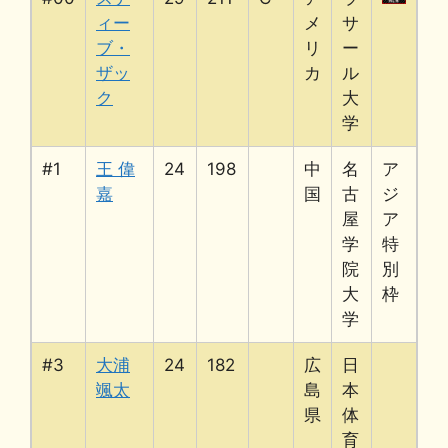
ィー
メ
サ
ブ・
リ
ー
ザッ
カ
ル
ク
大
学
#1
王 偉
24
198
中
名
ア
嘉
国
古
ジ
屋
ア
学
特
院
別
大
枠
学
#3
大浦
24
182
広
日
颯太
島
本
県
体
育