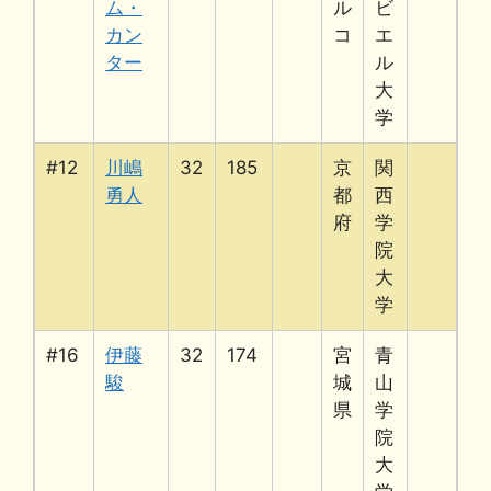
ム・
ル
ビ
カン
コ
エ
ター
ル
大
学
#12
川嶋
32
185
京
関
勇人
都
西
府
学
院
大
学
#16
伊藤
32
174
宮
青
駿
城
山
県
学
院
大