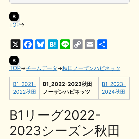
B
TOP
→
X
F
Bl
H
Li
C
E
共
a
u
at
n
o
m
有
B
c
e
e
e
p
ai
TOP
→
チームデータ
→
秋田ノーザンハピネッツ
e
s
n
y
l
b
k
a
Li
B1_2021-
B1_2022-2023秋田
B1_2023-
o
y
n
2022秋田
ノーザンハピネッツ
2024秋田
o
k
B1リーグ2022-
k
2023シーズン秋田