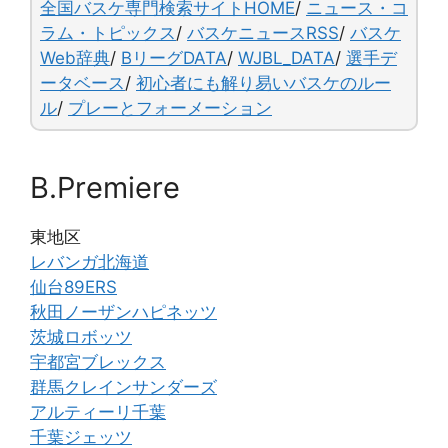
o
y
n
全国バスケ専門検索サイトHOME
/
ニュース・コ
o
k
ラム・トピックス
/
バスケニュースRSS
/
バスケ
Web辞典
/
BリーグDATA
/
WJBL_DATA
/
選手デ
k
ータベース
/
初心者にも解り易いバスケのルー
ル
/
プレーとフォーメーション
B.Premiere
東地区
レバンガ北海道
仙台89ERS
秋田ノーザンハピネッツ
茨城ロボッツ
宇都宮ブレックス
群馬クレインサンダーズ
アルティーリ千葉
千葉ジェッツ