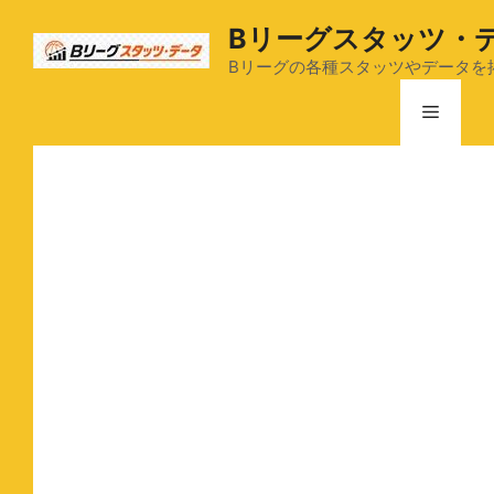
コ
Bリーグスタッツ・
ン
テ
Bリーグの各種スタッツやデータを
ン
メ
ツ
へ
ス
ニ
キ
ッ
ュ
プ
ー