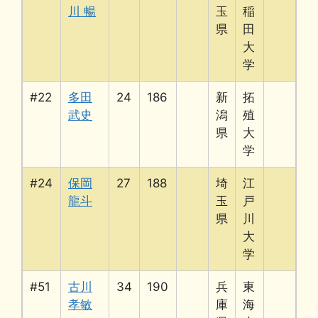
川 暢
玉
稲
県
田
大
学
#22
多田
24
186
新
拓
武史
潟
殖
県
大
学
#24
保岡
27
188
埼
江
龍斗
玉
戸
県
川
大
学
#51
古川
34
190
兵
東
孝敏
庫
海