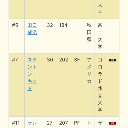
大
学
#5
田口
32
184
秋
富
成浩
田
士
県
大
学
#7
スタ
30
202
SF
ア
コ
ント
メ
ロ
ン・
リ
ラ
キッ
カ
ド
ド
州
立
大
学
#11
ケレ
27
207
PF
ト
ザ