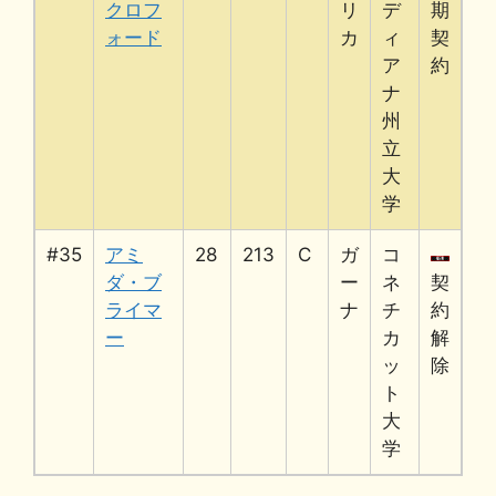
クロフ
リ
デ
期
ォード
カ
ィ
契
ア
約
ナ
州
立
大
学
#35
アミ
28
213
C
ガ
コ
ダ・ブ
ー
ネ
契
ライマ
ナ
チ
約
ー
カ
解
ッ
除
ト
大
学