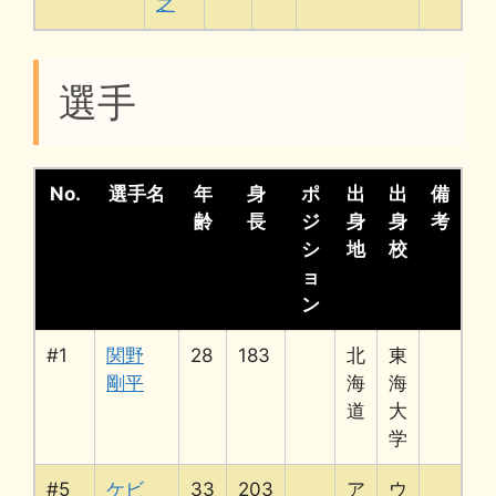
之
選手
No.
選手名
年
身
ポ
出
出
備
齢
長
ジ
身
身
考
シ
地
校
ョ
ン
#1
関野
28
183
北
東
剛平
海
海
道
大
学
#5
ケビ
33
203
ア
ウ