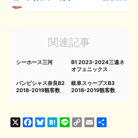
関連記事
シーホース三河
B1 2023-2024三遠ネ
オフェニックス
バンビシャス奈良B2
岐阜スゥープスB3
2018-2019観客数
2018-2019観客数
X
F
Bl
H
Li
C
E
共
a
u
at
n
o
m
有