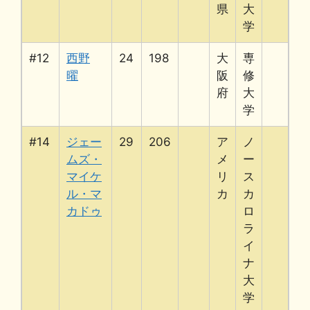
県
大
学
#12
西野
24
198
大
専
曜
阪
修
府
大
学
#14
ジェー
29
206
ア
ノ
ムズ・
メ
ー
マイケ
リ
ス
ル・マ
カ
カ
カドゥ
ロ
ラ
イ
ナ
大
学