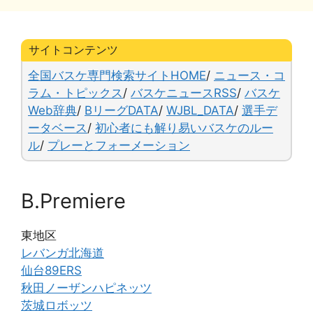
c
e
e
e
p
ai
e
s
n
y
l
b
k
a
Li
サイトコンテンツ
o
y
n
全国バスケ専門検索サイトHOME
/
ニュース・コ
o
k
ラム・トピックス
/
バスケニュースRSS
/
バスケ
Web辞典
/
BリーグDATA
/
WJBL_DATA
/
選手デ
k
ータベース
/
初心者にも解り易いバスケのルー
ル
/
プレーとフォーメーション
B.Premiere
東地区
レバンガ北海道
仙台89ERS
秋田ノーザンハピネッツ
茨城ロボッツ