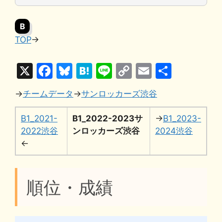
B
TOP
→
X
F
Bl
H
Li
C
E
共
a
u
at
n
o
m
有
→
チームデータ
→
サンロッカーズ渋谷
c
e
e
e
p
ai
e
s
n
y
l
B1_2021-
B1_2022-2023サ
→
B1_2023-
b
k
a
Li
2022渋谷
ンロッカーズ渋谷
2024渋谷
←
o
y
n
o
k
k
順位・成績