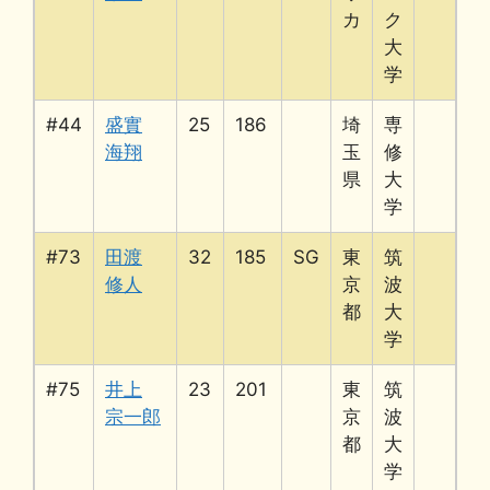
カ
ク
大
学
#44
盛實
25
186
埼
専
海翔
玉
修
県
大
学
#73
田渡
32
185
SG
東
筑
修人
京
波
都
大
学
#75
井上
23
201
東
筑
宗一郎
京
波
都
大
学