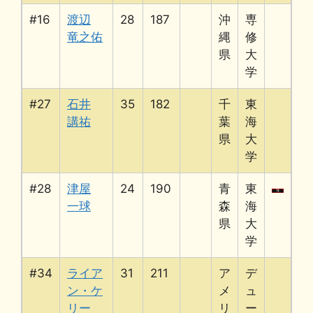
#16
渡辺
28
187
沖
専
竜之佑
縄
修
県
大
学
#27
石井
35
182
千
東
講祐
葉
海
県
大
学
#28
津屋
24
190
青
東
一球
森
海
県
大
学
#34
ライア
31
211
ア
デ
ン・ケ
メ
ュ
リー
リ
ー