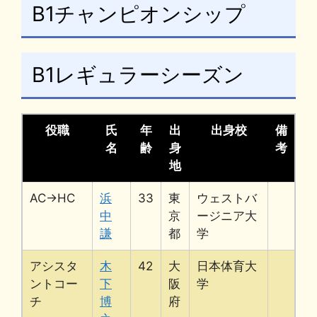
B1チャンピオンシップ
B1レギュラーシーズン
役職
氏
年
出
出身校
備
名
齢
身
考
地
AC→HC
浜
33
東
ウェストバ
中
京
ージニア大
謙
都
学
アシスタ
木
42
大
日本体育大
ントコー
下
阪
学
チ
博
府