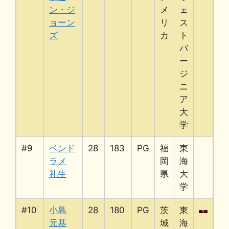
ン・ジ
メ
ェ
ョーン
リ
ス
ズ
カ
ト
バ
ー
ジ
ニ
ア
大
学
#9
ベンド
28
183
PG
福
東
ラメ
岡
海
礼生
県
大
学
#10
小島
28
180
PG
茨
東
元基
城
海