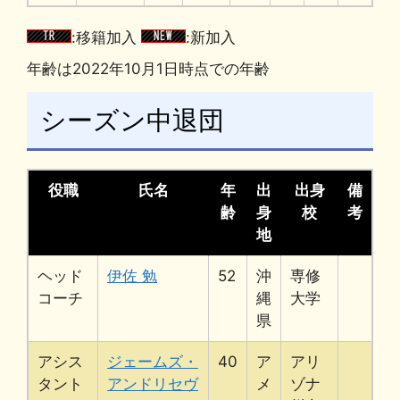
:移籍加入
:新加入
年齢は2022年10月1日時点での年齢
シーズン中退団
役職
氏名
年
出
出身
備
齢
身
校
考
地
ヘッド
伊佐 勉
52
沖
専修
コーチ
縄
大学
県
アシス
ジェームズ・
40
ア
アリ
タント
アンドリセヴ
メ
ゾナ