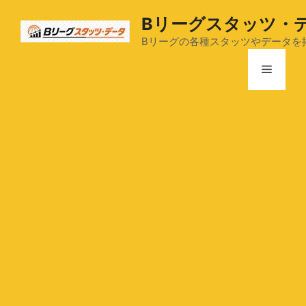
コ
Bリーグスタッツ・
ン
テ
Bリーグの各種スタッツやデータを
ン
メ
ツ
へ
ス
ニ
キ
ッ
ュ
プ
ー