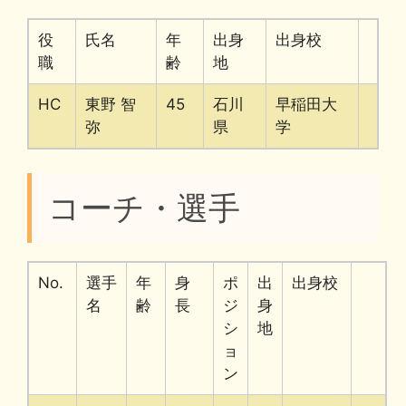
役
氏名
年
出身
出身校
職
齢
地
HC
東野 智
45
石川
早稲田大
弥
県
学
コーチ・選手
No.
選手
年
身
ポ
出
出身校
名
齢
長
ジ
身
シ
地
ョ
ン