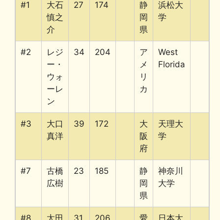
#1
大石
27
174
静
浜松大
慎之
岡
学
介
県
#2
レジ
34
204
ア
West
ー・
メ
Florida
ウォ
リ
ーレ
カ
ン
#3
大口
39
172
大
天理大
真洋
阪
学
府
#7
古橋
23
185
静
神奈川
広樹
岡
大学
県
#8
太田
31
206
愛
日本大