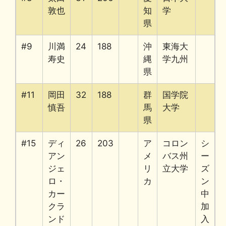
敦也
知
学
県
#9
川満
24
188
沖
東海大
寿史
縄
学九州
県
#11
岡田
32
188
群
国学院
慎吾
馬
大学
県
#15
ディ
26
203
ア
コロン
シ
アン
メ
バス州
ー
ジェ
リ
立大学
ズ
ロ・
カ
ン
カー
中
クラ
加
ンド
入