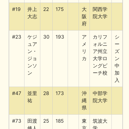
#19
井上
22
175
大
関西学
大志
阪
院大学
府
#23
ケジ
30
193
ア
カリフ
シ
ュア
メ
ォルニ
ー
ン・
リ
ア州立
ズ
ジョ
カ
大学ロ
ン
ンソ
ングビ
中
ン
ーチ校
加
入
#47
並里
28
173
沖
中部学
祐
縄
院大学
県
#73
田渡
25
185
東
筑波大
修人
京
学