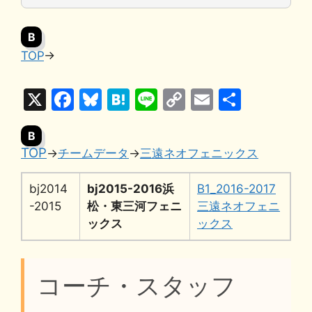
B
TOP
→
X
F
Bl
H
Li
C
E
共
a
u
at
n
o
m
有
B
c
e
e
e
p
ai
TOP
→
チームデータ
→
三遠ネオフェニックス
e
s
n
y
l
b
k
a
Li
bj2014
bj2015-2016浜
B1_2016-2017
o
y
n
-2015
松・東三河フェニ
三遠ネオフェニ
ックス
ックス
o
k
k
コーチ・スタッフ