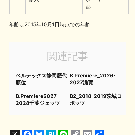
都
年齢は2015年10月1日時点での年齢
関連記事
ベルテックス静岡歴代
B.Premiere_2026-
順位
2027滋賀
B.Premiere2027-
B2_2018-2019茨城ロ
2028千葉ジェッツ
ボッツ
X
F
Bl
H
Li
C
E
共