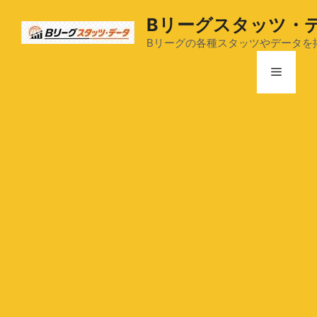
コ
Bリーグスタッツ・
ン
テ
Bリーグの各種スタッツやデータを
ン
メ
ツ
へ
ス
ニ
キ
ッ
ュ
プ
ー