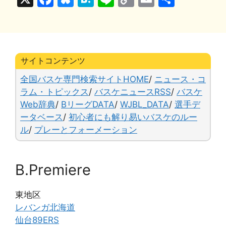
a
u
at
n
o
m
有
c
e
e
e
p
ai
e
s
n
y
l
b
k
a
Li
サイトコンテンツ
o
y
n
全国バスケ専門検索サイトHOME
/
ニュース・コ
o
k
ラム・トピックス
/
バスケニュースRSS
/
バスケ
Web辞典
/
BリーグDATA
/
WJBL_DATA
/
選手デ
k
ータベース
/
初心者にも解り易いバスケのルー
ル
/
プレーとフォーメーション
B.Premiere
東地区
レバンガ北海道
仙台89ERS