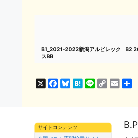
B1_2021-2022新潟アルビレック
B2 
スBB
X
F
Bl
H
Li
C
E
a
u
at
n
o
m
c
e
e
e
p
ai
e
s
n
y
l
b
k
a
Li
B.P
サイトコンテンツ
o
y
n