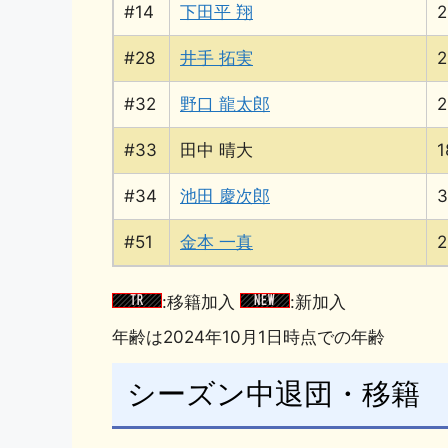
#14
下田平 翔
2
#28
井手 拓実
2
#32
野口 龍太郎
2
#33
田中 晴大
1
#34
池田 慶次郎
3
#51
金本 一真
2
:移籍加入
:新加入
年齢は2024年10月1日時点での年齢
シーズン中退団・移籍