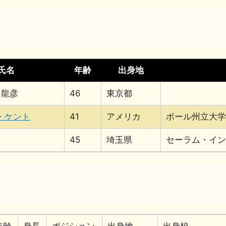
氏名
年齢
出身地
 龍彦
46
東京都
・ケント
41
アメリカ
ボール州立大学
45
埼玉県
セーラム・イン