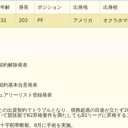
年齢
身長
ポジション
出身地
出身校
32
202
PF
アメリカ
オクラホマ
エ契約解除発表
エ契約基本合意発表
ジュアリーリスト登録発表
の出資契約でトラブルとなり、債務超過の目途が立たず202
において競技面でB2昇格要件を満たしてもB2リーグに昇格す
前十字靭帯断裂。8月に手術を実施。