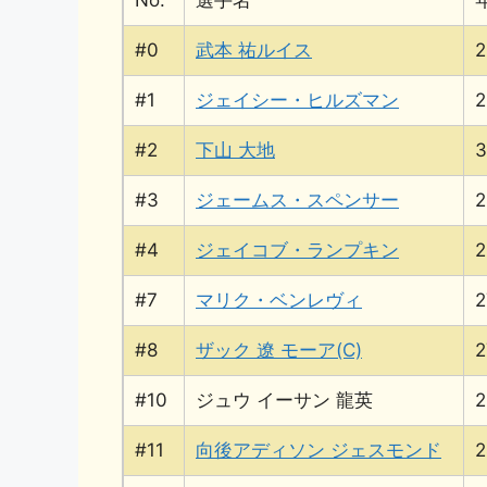
No.
選手名
#0
武本 祐ルイス
2
#1
ジェイシー・ヒルズマン
2
#2
下山 大地
3
#3
ジェームス・スペンサー
2
#4
ジェイコブ・ランプキン
2
#7
マリク・ベンレヴィ
2
#8
ザック 遼 モーア(C)
2
#10
ジュウ イーサン 龍英
2
#11
向後アディソン ジェスモンド
2