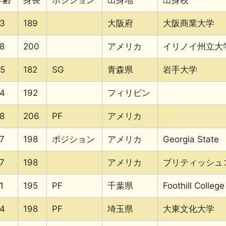
年齢
身長
ポジション
出身地
出身校
3
189
大阪府
大阪商業大学
8
200
アメリカ
イリノイ州立大
5
182
SG
青森県
岩手大学
4
192
フィリピン
8
206
PF
アメリカ
7
198
ポジション
アメリカ
Georgia State
7
198
アメリカ
ブリティッシュ
1
195
PF
千葉県
Foothill College
4
198
PF
埼玉県
大東文化大学