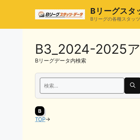
コ
Bリーグスタ
ン
テ
Bリーグの各種スタッ
ン
ツ
へ
B3_2024-20
ス
キ
Bリーグデータ内検索
ッ
プ
検
索:
B
TOP
→