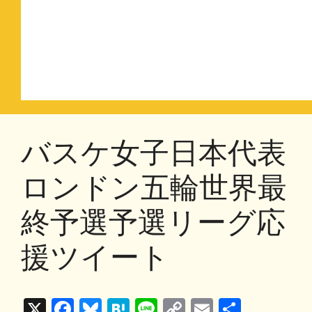
バスケ女子日本代表
ロンドン五輪世界最
終予選予選リーグ応
援ツイート
X
F
Bl
H
Li
C
E
共