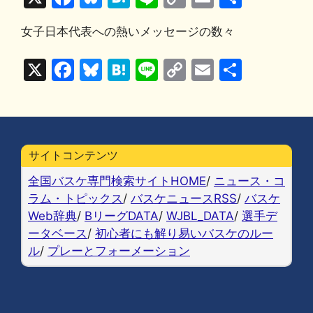
a
u
at
n
o
m
有
女子日本代表への熱いメッセージの数々
c
e
e
e
p
ai
e
s
n
y
l
X
F
Bl
H
Li
C
E
共
b
k
a
Li
a
u
at
n
o
m
有
o
y
n
c
e
e
e
p
ai
o
k
e
s
n
y
l
k
b
k
a
Li
サイトコンテンツ
o
y
n
全国バスケ専門検索サイトHOME
/
ニュース・コ
o
k
ラム・トピックス
/
バスケニュースRSS
/
バスケ
Web辞典
/
BリーグDATA
/
WJBL_DATA
/
選手デ
k
ータベース
/
初心者にも解り易いバスケのルー
ル
/
プレーとフォーメーション