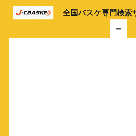
コ
ン
全国バスケ専門検索
テ
ン
メ
ツ
へ
ニ
ス
キ
ッ
ュ
プ
ー