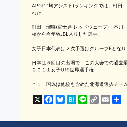
APG(平均アシスト)ランキングでは、町田 
れた。
町田 瑠唯(富士通 レッドウェーブ)・本川
校から今年WJBL入りした選手。
女子日本代表は２次予選はグループEとな
日本は５回目の出場で、この大会での過去
２０１１女子U19世界選手権
＊１ 国体は他校も含めた北海道選抜チー
X
F
Bl
H
Li
C
E
a
u
at
n
o
m
c
e
e
e
p
ai
e
s
n
y
l