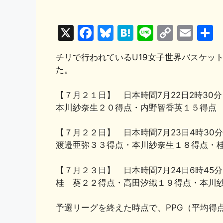
X
F
Bl
H
Li
C
E
a
u
at
n
o
m
チリで行われているU19女子世界バスケッ
c
e
e
e
p
ai
た。
e
s
n
y
l
b
k
a
Li
【７月２１日】 日本時間7月22日2時30
本川紗奈生２０得点・内野智香英１５得点
o
y
n
o
k
【７月２２日】 日本時間7月23日4時30分
k
渡邉亜弥３３得点・本川紗奈生１８得点・
【７月２３日】 日本時間7月24日6時45分
桂 葵２２得点・高田汐織１９得点・本川
予選リーグを終えた時点で、PPG（平均得点