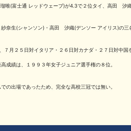
瑠唯(富士通 レッドウェーブ)が4.3で２位タイ、高田 汐
 紗奈生(シャンソン)・高田 汐織(デンソー アイリス)
り、７月２５日対イタリア・２６日対カナダ・２７日対中国
最高成績は、１９９３年女子ジュニア選手権の８位。
ムでの出場であったため、完全な高校三冠では無い。
共
有