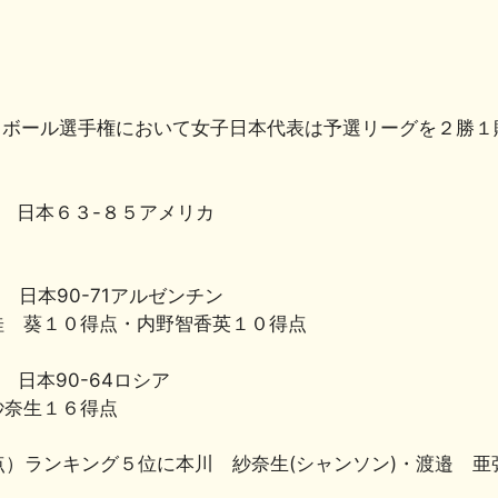
共
有
トボール選手権において女子日本代表は予選リーグを２勝１
分 日本６３-８５アメリカ
 日本90-71アルゼンチン
桂 葵１０得点・内野智香英１０得点
 日本90-64ロシア
紗奈生１６得点
）ランキング５位に本川 紗奈生(シャンソン)・渡邉 亜弥