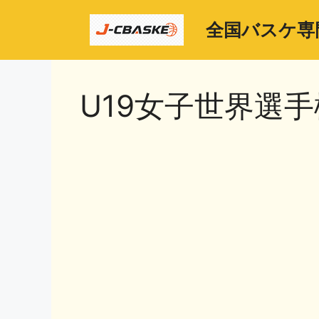
コ
ン
全国バスケ専
テ
ン
ツ
U19女子世界選
へ
ス
キ
ッ
プ