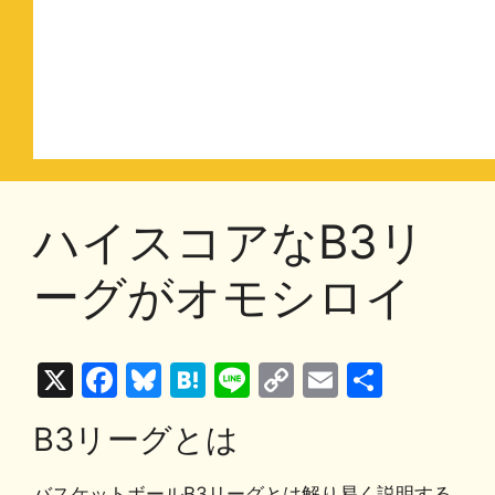
ハイスコアなB3リ
ーグがオモシロイ
X
F
Bl
H
Li
C
E
共
a
u
at
n
o
m
有
B3リーグとは
c
e
e
e
p
ai
e
s
n
y
l
バスケットボールB3リーグとは解り易く説明する