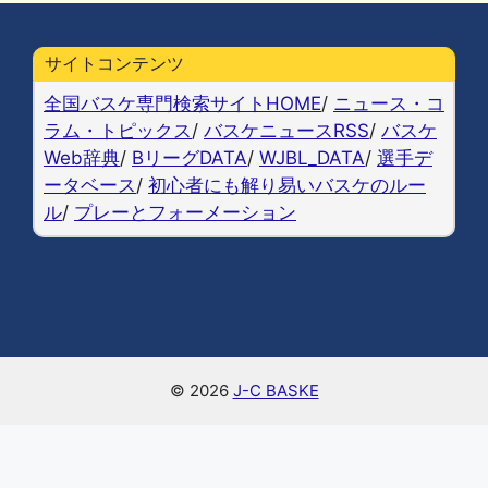
e
s
n
y
l
b
k
a
Li
サイトコンテンツ
o
y
n
全国バスケ専門検索サイトHOME
/
ニュース・コ
o
k
ラム・トピックス
/
バスケニュースRSS
/
バスケ
Web辞典
/
BリーグDATA
/
WJBL_DATA
/
選手デ
k
ータベース
/
初心者にも解り易いバスケのルー
ル
/
プレーとフォーメーション
© 2026
J-C BASKE