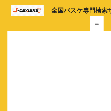
コ
ン
全国バスケ専門検索
テ
ン
メ
ツ
へ
ニ
ス
キ
ッ
ュ
プ
ー