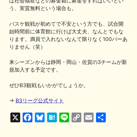
は社会福祉などの募金箱に募金をすればいいとい
う、実質無料という場合も。
バスケ観戦が初めてで不安という方でも、試合開
始時間前に体育館に行けば大丈夫、なんとでもな
ります。満員で入れないなんて限りなく100パーあ
りません（笑）
来シーズンからは静岡・岡山・佐賀の3チームが新
規加入する予定です。
ぜひB3観戦もいかがでしょうか。
→
B3リーグ公式サイト
X
F
Bl
H
Li
C
E
共
a
u
at
n
o
m
有
c
e
e
e
p
ai