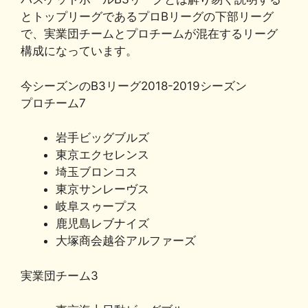
b
k
a
Li
とトップリーグであるプロBリーグの下部リーグ
o
y
n
で、実業団チームとプロチームが混在するリーグ
構成になっています。
o
k
k
今シーズンのB3リーグ2018-2019シーズン
プロチーム7
岩手ビッグブルズ
東京エクセレンス
埼玉ブロンコス
東京サンレーヴス
岐阜スゥープス
鹿児島レブナイズ
大塚商会越谷アルファーズ
実業団チーム3