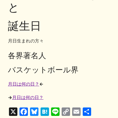
o
y
n
と
o
k
k
誕生日
月日生まれの方々
各界著名人
バスケットボール界
月日は何の日？
←
→
月日は何の日？
X
F
Bl
H
Li
C
E
共