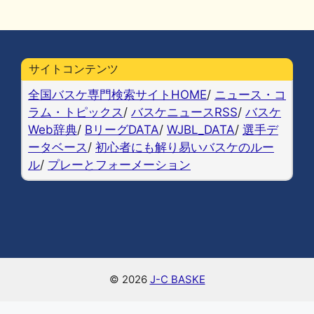
a
u
at
n
o
m
有
c
e
e
e
p
ai
e
s
n
y
l
b
k
a
Li
サイトコンテンツ
o
y
n
全国バスケ専門検索サイトHOME
/
ニュース・コ
o
k
ラム・トピックス
/
バスケニュースRSS
/
バスケ
Web辞典
/
BリーグDATA
/
WJBL_DATA
/
選手デ
k
ータベース
/
初心者にも解り易いバスケのルー
ル
/
プレーとフォーメーション
© 2026
J-C BASKE