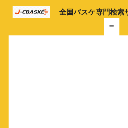
コ
ン
全国バスケ専門検索
テ
ン
メ
ツ
へ
ニ
ス
キ
ッ
ュ
プ
ー