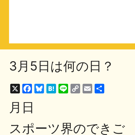
3月5日は何の日？
X
F
Bl
H
Li
C
E
共
a
u
at
n
o
m
有
月日
c
e
e
e
p
ai
e
s
n
y
l
スポーツ界のできご
b
k
a
Li