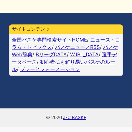
a
u
at
n
o
m
有
c
e
e
e
p
ai
e
s
n
y
l
b
k
a
Li
サイトコンテンツ
o
y
n
全国バスケ専門検索サイトHOME
/
ニュース・コ
o
k
ラム・トピックス
/
バスケニュースRSS
/
バスケ
Web辞典
/
BリーグDATA
/
WJBL_DATA
/
選手デ
k
ータベース
/
初心者にも解り易いバスケのルー
ル
/
プレーとフォーメーション
© 2026
J-C BASKE