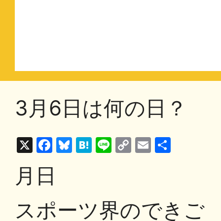
3月6日は何の日？
X
F
Bl
H
Li
C
E
共
a
u
at
n
o
m
有
月日
c
e
e
e
p
ai
e
s
n
y
l
スポーツ界のできご
b
k
a
Li