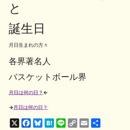
o
y
n
と
o
k
k
誕生日
月日生まれの方々
各界著名人
バスケットボール界
月日は何の日？
←
→
月日は何の日？
X
F
Bl
H
Li
C
E
共