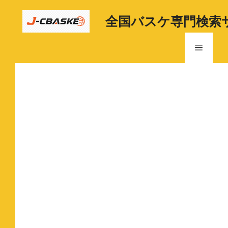
コ
ン
全国バスケ専門検索
テ
ン
メ
ツ
へ
ニ
ス
キ
ッ
ュ
プ
ー