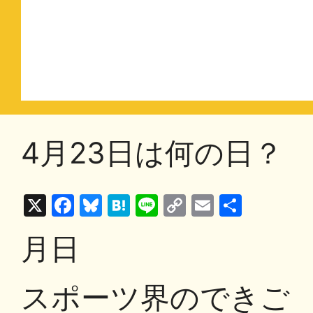
4月23日は何の日？
X
F
Bl
H
Li
C
E
共
a
u
at
n
o
m
有
月日
c
e
e
e
p
ai
e
s
n
y
l
スポーツ界のできご
b
k
a
Li