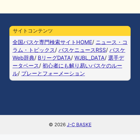
a
u
at
n
o
m
有
c
e
e
e
p
ai
e
s
n
y
l
b
k
a
Li
サイトコンテンツ
o
y
n
全国バスケ専門検索サイトHOME
/
ニュース・コ
o
k
ラム・トピックス
/
バスケニュースRSS
/
バスケ
Web辞典
/
BリーグDATA
/
WJBL_DATA
/
選手デ
k
ータベース
/
初心者にも解り易いバスケのルー
ル
/
プレーとフォーメーション
© 2026
J-C BASKE