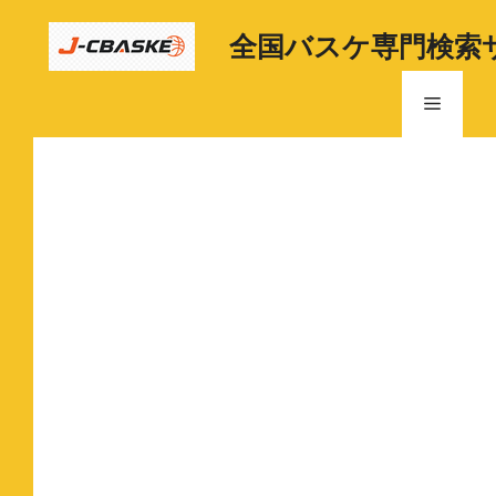
コ
ン
全国バスケ専門検索
テ
ン
メ
ツ
へ
ニ
ス
キ
ッ
ュ
プ
ー