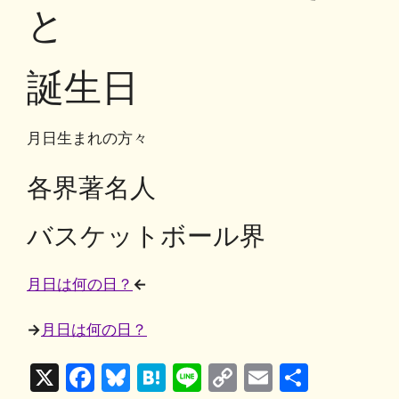
o
y
n
と
o
k
k
誕生日
月日生まれの方々
各界著名人
バスケットボール界
月日は何の日？
←
→
月日は何の日？
X
F
Bl
H
Li
C
E
共