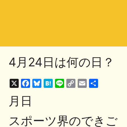
4月24日は何の日？
X
F
Bl
H
Li
C
E
共
a
u
at
n
o
m
有
月日
c
e
e
e
p
ai
e
s
n
y
l
スポーツ界のできご
b
k
a
Li