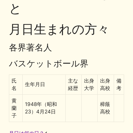
o
y
n
と
o
k
k
月日生まれの方々
各界著名人
バスケットボール界
氏
主な
出身
出身
備
生年月日
名
経歴
大学
高校
考
黄
1948年（昭和
樟蔭
蘭
23）4月24日
高校
子