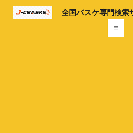
コ
ン
全国バスケ専門検索
テ
ン
メ
ツ
へ
ニ
ス
キ
ッ
ュ
プ
ー