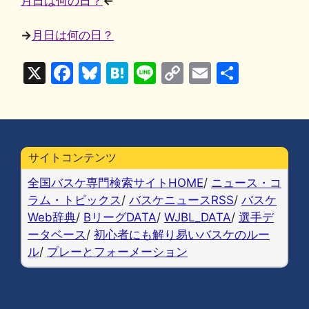
月日は何の日？
←
→
月日は何の日？
X
F
Bl
H
Li
C
E
共
a
u
at
n
o
m
有
c
e
e
e
p
ai
e
s
n
y
l
b
k
a
Li
サイトコンテンツ
o
y
n
全国バスケ専門検索サイトHOME
/
ニュース・コ
o
k
ラム・トピックス
/
バスケニュースRSS
/
バスケ
Web辞典
/
BリーグDATA
/
WJBL_DATA
/
選手デ
k
ータベース
/
初心者にも解り易いバスケのルー
ル
/
プレーとフォーメーション