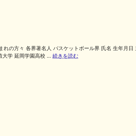
共
有
生まれの方々 各界著名人 バスケットボール界 氏名 生年月日 
拓殖大学 延岡学園高校 …
続きを読む
共
有
共