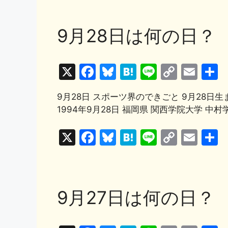
o
k
c
e
e
e
p
ai
k
e
s
n
y
l
9月28日は何の日？
b
k
a
Li
o
y
n
X
F
Bl
H
Li
C
E
o
k
a
u
at
n
o
m
k
9月28日 スポーツ界のできごと 9月28日生
c
e
e
e
p
ai
1994年9月28日 福岡県 関西学院大学 中村
e
s
n
y
l
b
k
a
Li
X
F
Bl
H
Li
C
E
o
y
n
a
u
at
n
o
m
o
k
c
e
e
e
p
ai
k
e
s
n
y
l
9月27日は何の日？
b
k
a
Li
o
y
n