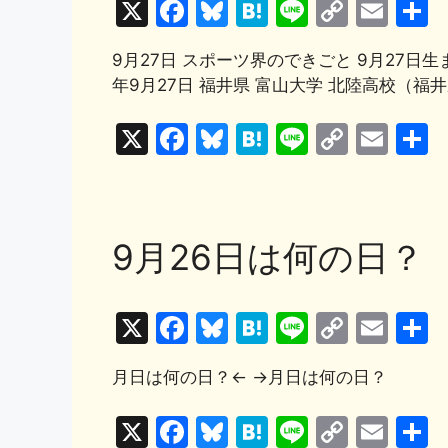
X
F
Bl
H
Li
C
E
o
k
a
u
at
n
o
m
k
9月27日 スポーツ界のできごと 9月27日生
c
e
e
e
p
ai
年9月27日 福井県 富山大学 北陸高校（福井
e
s
n
y
l
b
k
a
Li
X
F
Bl
H
Li
C
E
o
y
n
a
u
at
n
o
m
o
k
c
e
e
e
p
ai
k
e
s
n
y
l
9月26日は何の日？
b
k
a
Li
o
y
n
X
F
Bl
H
Li
C
E
o
k
a
u
at
n
o
m
k
月日は何の日？← →月日は何の日？
c
e
e
e
p
ai
e
s
n
y
l
X
F
Bl
H
Li
C
E