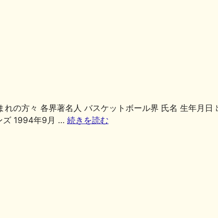
有
共
有
まれの方々 各界著名人 バスケットボール界 氏名 生年月日 出
 1994年9月 …
続きを読む
共
有