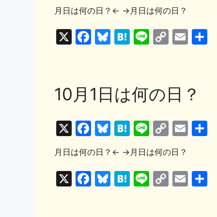
a
u
at
n
o
m
k
月日は何の日？← →月日は何の日？
c
e
e
e
p
ai
e
s
n
y
l
X
F
Bl
H
Li
C
E
b
k
a
Li
a
u
at
n
o
m
o
y
n
c
e
e
e
p
ai
o
k
e
s
n
y
l
10月1日は何の日？
k
b
k
a
Li
o
y
n
X
F
Bl
H
Li
C
E
o
k
a
u
at
n
o
m
k
月日は何の日？← →月日は何の日？
c
e
e
e
p
ai
e
s
n
y
l
X
F
Bl
H
Li
C
E
b
k
a
Li
a
u
at
n
o
m
o
y
n
c
e
e
e
p
ai