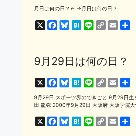
a
u
at
n
o
m
k
月日は何の日？← →月日は何の日？
c
e
e
e
p
ai
e
s
n
y
l
X
F
Bl
H
Li
C
E
b
k
a
Li
a
u
at
n
o
m
o
y
n
c
e
e
e
p
ai
o
k
e
s
n
y
l
9月29日は何の日？
k
b
k
a
Li
o
y
n
X
F
Bl
H
Li
C
E
o
k
a
u
at
n
o
m
k
9月29日 スポーツ界のできごと 9月29日生
c
e
e
e
p
ai
田 龍弥 2000年9月29日 大阪府 大阪学院大学
e
s
n
y
l
b
k
a
Li
X
F
Bl
H
Li
C
E
o
y
n
a
u
at
n
o
m