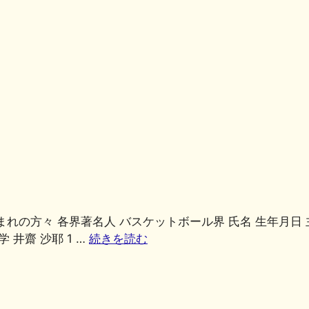
有
共
有
共
有
まれの方々 各界著名人 バスケットボール界 氏名 生年月日 
 井齋 沙耶 1 …
続きを読む
共
有