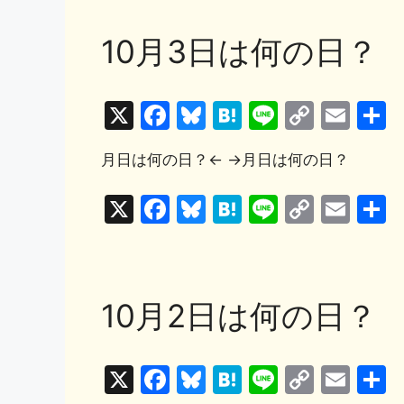
10月3日は何の日？
X
F
Bl
H
Li
C
E
a
u
at
n
o
m
月日は何の日？← →月日は何の日？
c
e
e
e
p
ai
e
s
n
y
l
X
F
Bl
H
Li
C
E
b
k
a
Li
a
u
at
n
o
m
o
y
n
c
e
e
e
p
ai
o
k
e
s
n
y
l
10月2日は何の日？
k
b
k
a
Li
o
y
n
X
F
Bl
H
Li
C
E
o
k