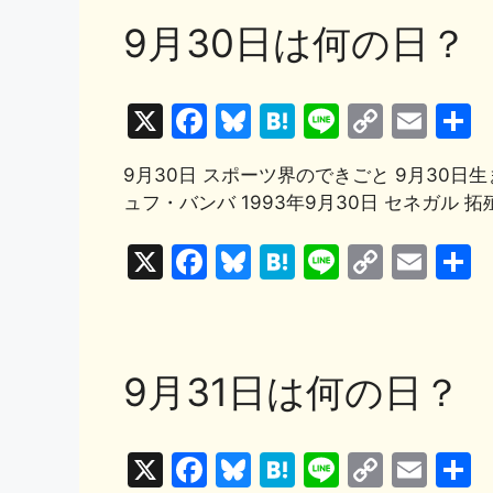
o
k
e
s
n
y
l
9月30日は何の日？
k
b
k
a
Li
o
y
n
X
F
Bl
H
Li
C
E
o
k
a
u
at
n
o
m
k
9月30日 スポーツ界のできごと 9月30日
c
e
e
e
p
ai
ュフ・バンバ 1993年9月30日 セネガル 
e
s
n
y
l
b
k
a
Li
X
F
Bl
H
Li
C
E
o
y
n
a
u
at
n
o
m
o
k
c
e
e
e
p
ai
k
e
s
n
y
l
9月31日は何の日？
b
k
a
Li
o
y
n
X
F
Bl
H
Li
C
E
o
k