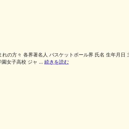
共
有
まれの方々 各界著名人 バスケットボール界 氏名 生年月日 
学園女子高校 ジャ …
続きを読む
共
有