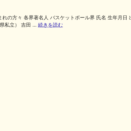
共
有
まれの方々 各界著名人 バスケットボール界 氏名 生年月日 出身
県私立） 吉田 …
続きを読む
共
有
共
有
共