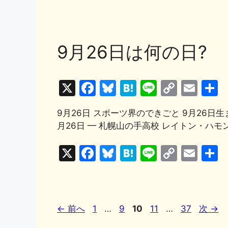
b
k
a
Li
a
u
at
n
o
m
o
y
n
c
e
e
e
p
ai
o
k
e
s
n
y
l
9月26日は何の日?
k
b
k
a
Li
o
y
n
X
F
Bl
H
Li
C
E
o
k
a
u
at
n
o
m
k
9月26日 スポーツ界のできごと 9月26日生
c
e
e
e
p
ai
月26日 ━ 札幌山の手高校 レイトン・ハモンズ
e
s
n
y
l
b
k
a
Li
X
F
Bl
H
Li
C
E
o
y
n
a
u
at
n
o
m
o
k
c
e
e
e
p
ai
k
e
s
n
y
l
ペ
ペ
ペ
ペ
ペ
←
前へ
1
…
9
10
11
…
37
次
→
b
k
a
Li
ー
ー
ー
ー
ー