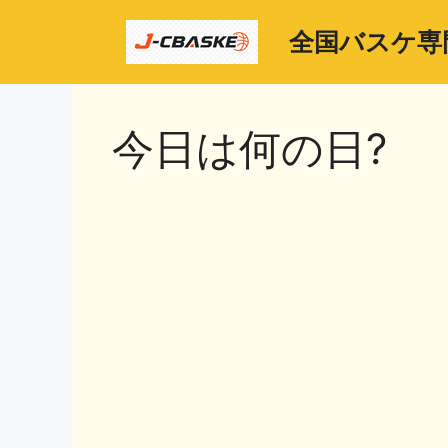
コ
ン
全国バスケ専
テ
ン
ツ
今日は何の日?
へ
ス
キ
ッ
プ