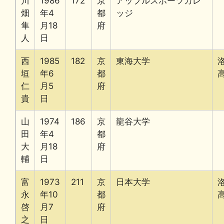
川
1986
172
京
アップルスポーツカレ
畑
年4
都
ッジ
隼
月18
府
人
日
西
1985
182
京
東海大学
垣
年6
都
仁
月5
府
貴
日
山
1974
186
京
龍谷大学
田
年4
都
大
月18
府
輔
日
富
1973
211
京
日本大学
永
年10
都
啓
月7
府
之
日