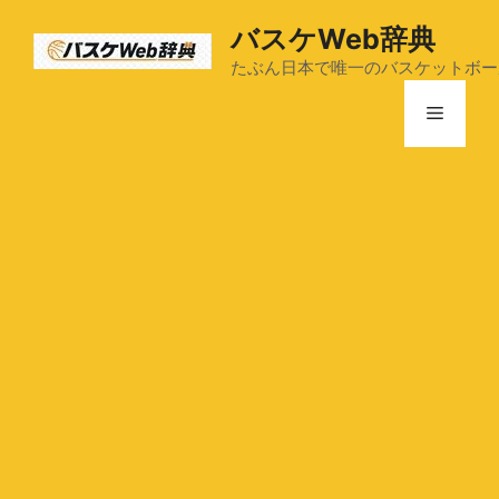
コ
バスケWeb辞典
ン
テ
たぶん日本で唯一のバスケットボー
ン
メ
ツ
へ
ス
ニ
キ
ッ
ュ
プ
ー