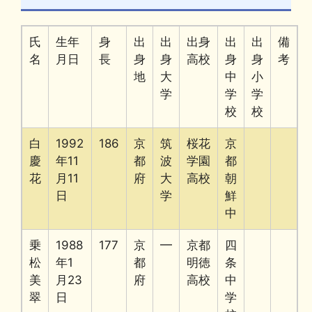
氏
生年
身
出
出
出身
出
出
備
名
月日
長
身
身
高校
身
身
考
地
大
中
小
学
学
学
校
校
白
1992
186
京
筑
桜花
京
慶
年11
都
波
学園
都
花
月11
府
大
高校
朝
日
学
鮮
中
乗
1988
177
京
━
京都
四
松
年1
都
明徳
条
美
月23
府
高校
中
翠
日
学