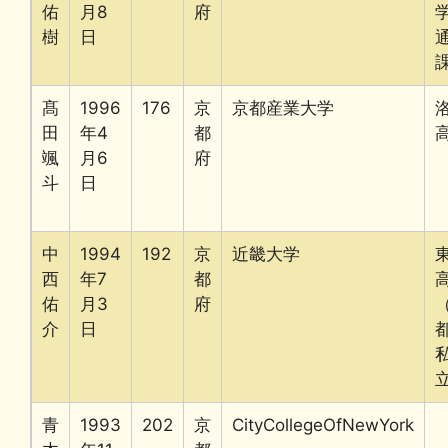
佑
月8
府
樹
日
髙
1996
176
京
京都産業大学
田
年4
都
颯
月6
府
斗
日
中
1994
192
京
近畿大学
西
年7
都
佑
月3
府
介
日
青
1993
202
京
CityCollegeOfNewYork