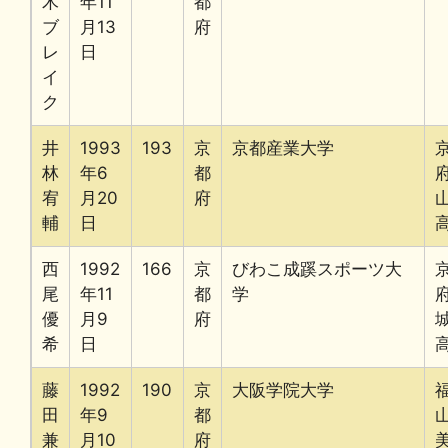
木
年11
都
ブ
月13
府
レ
日
イ
ク
井
1993
193
京
京都産業大学
林
年6
都
宥
月20
府
輔
日
西
1992
166
京
びわこ成蹊スポーツ大
尾
年11
都
学
優
月9
府
希
日
藤
1992
190
京
大阪学院大学
田
年9
都
兼
月10
府