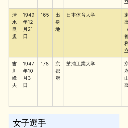
清
1949
165
出
日本体育大学
水
年12
身
良
月21
地
規
日
吉
1947
178
京
芝浦工業大学
川
年10
都
峰
月3
府
夫
日
女子選手