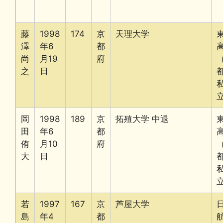
藤
1998
174
京
天理大学
澤
年6
都
尚
月19
府
之
日
岡
1998
189
京
拓殖大学 中退
田
年6
都
侑
月10
府
大
日
若
1997
167
京
芦屋大学
島
年4
都