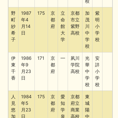
校
野
1987
175
京
立
京都
加
紫
町
年4
都
命
市立
茂
明
紗
月14
府
館
紫野
川
小
希
日
大
高校
中
学
子
学
学
校
校
伊
1986
171
京
━
夙川
光
安
東
年9
都
学院
華
詳
千
月23
府
高校
中
小
香
日
学
学
校
校
人
1984
175
京
愛
京都
東
見
年5
都
知
府立
城
悠
月23
府
学
商業
陽
加
日
泉
高校
中