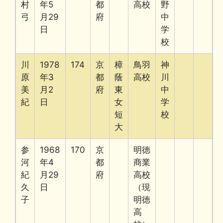
村
年5
都
高校
野
弓
月29
府
中
日
学
校
川
1978
174
京
樟
鳥羽
神
原
年3
都
蔭
高校
川
美
月2
府
東
中
紀
日
女
学
短
校
大
参
1968
170
京
明徳
河
年4
都
商業
紀
月29
府
高校
久
日
（現
子
明徳
高