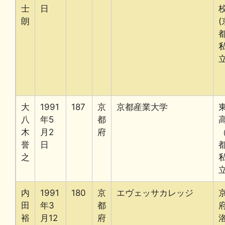
士
日
朗
(
立
大
1991
187
京
京都産業大学
八
年5
都
木
月2
府
誉
日
之
内
1991
180
京
エヴェッサカレッジ
田
年3
都
裕
月12
府