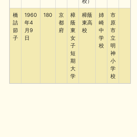
校）
橋
1960
180
京
樟
樟蔭
姉
市
詰
年4
都
蔭
東高
崎
原
節
月9
府
東
校
中
市
子
日
女
学
立
子
校
明
短
神
期
小
大
学
学
校