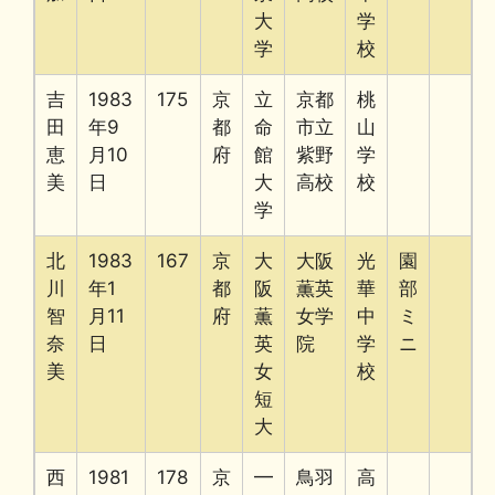
大
学
学
校
吉
1983
175
京
立
京都
桃
田
年9
都
命
市立
山
恵
月10
府
館
紫野
学
美
日
大
高校
校
学
北
1983
167
京
大
大阪
光
園
川
年1
都
阪
薫英
華
部
智
月11
府
薫
女学
中
ミ
奈
日
英
院
学
ニ
美
女
校
短
大
西
1981
178
京
━
鳥羽
高