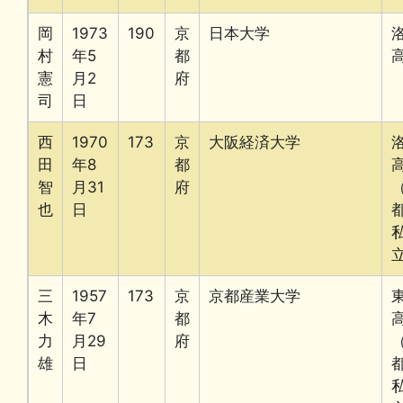
岡
1973
190
京
日本大学
村
年5
都
憲
月2
府
司
日
西
1970
173
京
大阪経済大学
田
年8
都
智
月31
府
也
日
三
1957
173
京
京都産業大学
木
年7
都
力
月29
府
雄
日