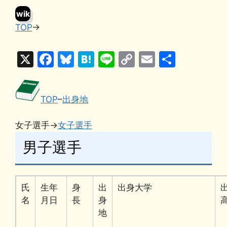
wik
TOP
→
i
X
F
Bl
H
Li
C
E
共
a
u
at
n
o
m
有
c
e
e
e
p
ai
TOP
–
出身地
e
s
n
y
l
b
k
a
Li
女子選手→
女子選手
o
y
n
男子選手
o
k
k
氏
生年
身
出
出身大学
名
月日
長
身
地