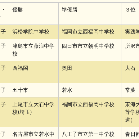
男・
優勝
準優勝
３位
女
男子
浜松学院中学校
福岡市立西福岡中学校
実践
女子
津島市立藤浪中学
四日市市立朝明中学校
所沢
校
男子
西福岡
奥田
大石
女子
五十市
若水
常葉
男子
上尾市立大石中学
福岡市立西福岡中学校
東海
校(埼玉)
等学
道）
女子
名古屋市立若水中
八王子市立第一中学校
春日