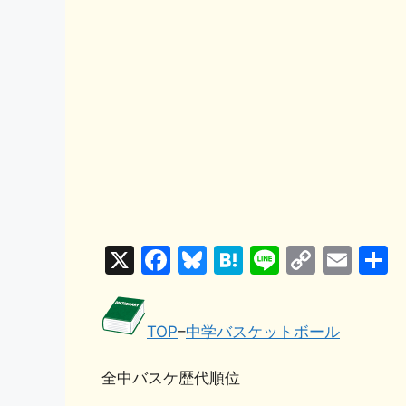
X
F
Bl
H
Li
C
E
a
u
at
n
o
m
c
e
e
e
p
ai
TOP
–
中学バスケットボール
e
s
n
y
l
b
k
a
Li
全中バスケ歴代順位
o
y
n