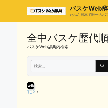
コ
バスケWeb
ン
テ
たぶん日本で唯一のバ
ン
ツ
へ
全中バスケ歴代
ス
キ
バスケWeb辞典内検索
ッ
プ
検
索:
wik
TOP
→
i