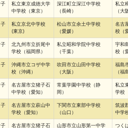
女子
私立東京成徳大学
深江町立深江中学校
私立
中学校（東京）
（長崎）
（大
男子
私立京北中学校
松山市立余土中学校
名古
(東京)
（愛媛）
校（
女子
北九州市立折尾中
私立昭和学院中学校
宇和
学校（福岡県）
（千葉）
校（愛
男子
沖縄市立コザ中学
吹田市立山田中学校
福島
校（沖縄）
（大阪）
（福
女子
名古屋市立猪子石
常葉学園中学校（静
私立
中学校（愛知）
岡）
学校
男子
名古屋市立萩山中
下関市立東部中学校
筑波
学校（愛知）
（山口）
中学
女子
名古屋市立猪子石
山形市立山形第一中学
つく