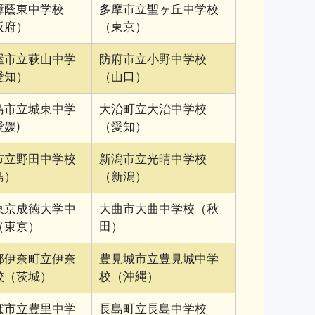
樟蔭東中学校
多摩市立聖ヶ丘中学校
阪府）
（東京）
屋市立萩山中学
防府市立小野中学校
愛知）
（山口）
島市立城東中学
大治町立大治中学校
媛)
（愛知）
市立野田中学校
新潟市立光晴中学校
島）
（新潟）
東京成徳大学中
大曲市大曲中学校（秋
（東京）
田）
郡伊奈町立伊奈
豊見城市立豊見城中学
校（茨城）
校（沖縄）
ば市立豊里中学
長島町立長島中学校