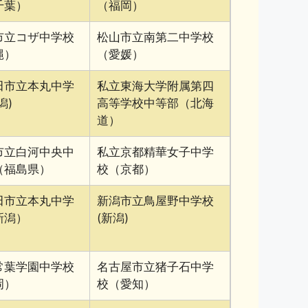
千葉）
（福岡）
市立コザ中学校
松山市立南第二中学校
縄）
（愛媛）
田市立本丸中学
私立東海大学附属第四
潟)
高等学校中等部（北海
道）
市立白河中央中
私立京都精華女子中学
（福島県）
校（京都）
田市立本丸中学
新潟市立鳥屋野中学校
新潟）
(新潟)
常葉学園中学校
名古屋市立猪子石中学
岡）
校（愛知）