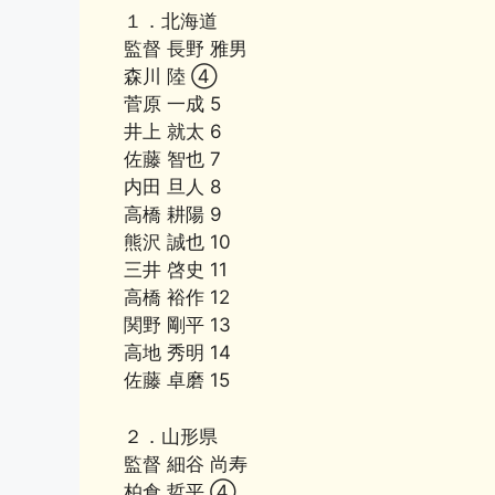
１．北海道
o
k
監督 長野 雅男
k
森川 陸 ④
菅原 一成 5
井上 就太 6
佐藤 智也 7
内田 旦人 8
高橋 耕陽 9
熊沢 誠也 10
三井 啓史 11
高橋 裕作 12
関野 剛平 13
高地 秀明 14
佐藤 卓磨 15
２．山形県
監督 細谷 尚寿
柏倉 哲平 ④