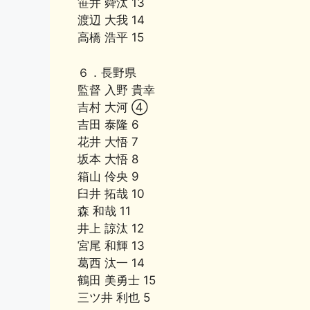
笹井 舜汰 13
渡辺 大我 14
高橋 浩平 15
６．長野県
監督 入野 貴幸
吉村 大河 ④
吉田 泰隆 6
花井 大悟 7
坂本 大悟 8
箱山 伶央 9
臼井 拓哉 10
森 和哉 11
井上 諒汰 12
宮尾 和輝 13
葛西 汰一 14
鶴田 美勇士 15
三ツ井 利也 5