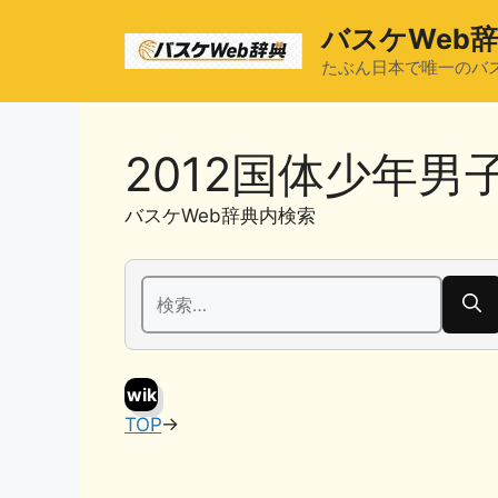
コ
バスケWeb
ン
テ
たぶん日本で唯一のバ
ン
ツ
へ
2012国体少年
ス
キ
バスケWeb辞典内検索
ッ
プ
検
索:
wik
TOP
→
i