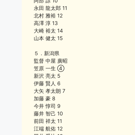
阿部 諒 10
永田 龍太郎 11
北村 雅裕 12
高澤 淳 13
大崎 裕太 14
山本 健太 15
５．新潟県
監督 中屋 廣昭
笠原 一生 ④
新沢 亮太 5
伊藤 賢人 6
大矢 孝太朗 7
加藤 豪 8
今井 惇司 9
藤井 智己 10
前田 祥太 11
江端 航佑 12