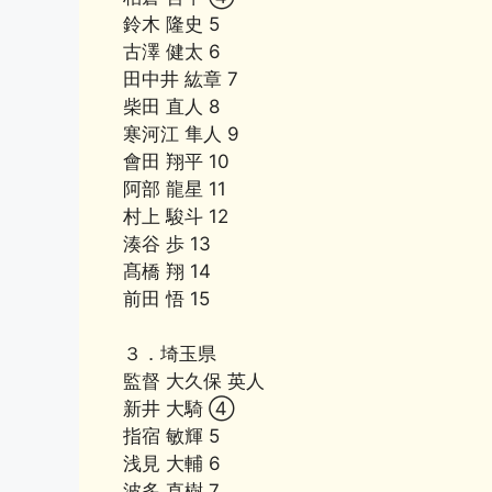
鈴木 隆史 5
古澤 健太 6
田中井 紘章 7
柴田 直人 8
寒河江 隼人 9
會田 翔平 10
阿部 龍星 11
村上 駿斗 12
湊谷 歩 13
髙橋 翔 14
前田 悟 15
３．埼玉県
監督 大久保 英人
新井 大騎 ④
指宿 敏輝 5
浅見 大輔 6
波多 直樹 7