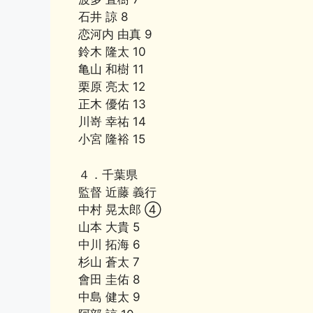
石井 諒 8
恋河内 由真 9
鈴木 隆太 10
亀山 和樹 11
栗原 亮太 12
正木 優佑 13
川嵜 幸祐 14
小宮 隆裕 15
４．千葉県
監督 近藤 義行
中村 晃太郎 ④
山本 大貴 5
中川 拓海 6
杉山 蒼太 7
會田 圭佑 8
中島 健太 9