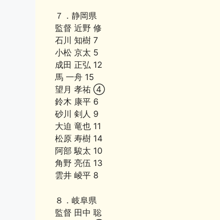
７．静岡県
監督 近野 修
石川 知樹 7
小松 京太 5
成田 正弘 12
馬 一舟 15
望月 孝祐 ④
鈴木 康平 6
砂川 剣人 9
大迫 竜也 11
松原 寿樹 14
阿部 駿太 10
角野 亮伍 13
雲井 崚平 8
８．岐阜県
監督 田中 聡