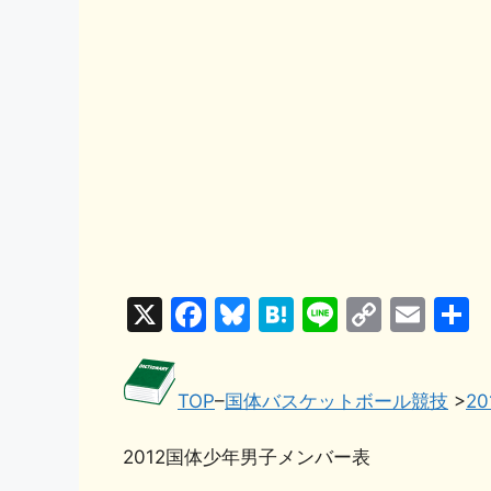
X
F
Bl
H
Li
C
E
a
u
at
n
o
m
c
e
e
e
p
ai
TOP
–
国体バスケットボール競技
>
2
e
s
n
y
l
b
k
a
Li
2012国体少年男子メンバー表
o
y
n