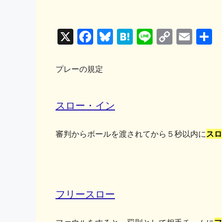
X
F
Bl
H
Li
C
E
a
u
at
n
o
m
c
e
e
e
p
ai
プレーの規定
e
s
n
y
l
b
k
a
Li
スロー・イン
o
y
n
o
k
審判からボールを渡されてから５秒以内に
スロ
k
フリースロー