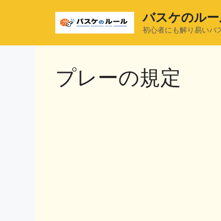
コ
バスケのルー
ン
テ
初心者にも解り易いバ
ン
ツ
へ
プレーの規定
ス
キ
ッ
プ