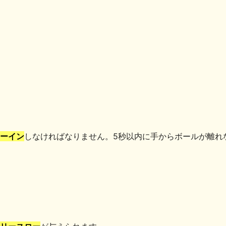
共
有
ーイン
しなければなりません。5秒以内に手からボールが離れ