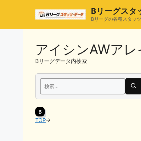
コ
Bリーグスタ
ン
テ
Bリーグの各種スタッ
ン
ツ
へ
アイシンAWアレ
ス
キ
Bリーグデータ内検索
ッ
プ
検
索:
B
TOP
→