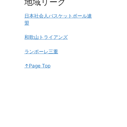
地域リーグ
日本社会人バスケットボール連
盟
和歌山トライアンズ
ランポーレ三重
↑Page Top