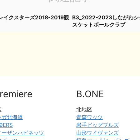
イクスターズ2018-2019観
B3_2022-2023しながわ
スケットボールクラブ
共
有
remiere
B.ONE
区
北地区
ンガ北海道
青森ワッツ
9ERS
岩手ビッグブルズ
ノーザンハピネッツ
山形ワイヴァンズ