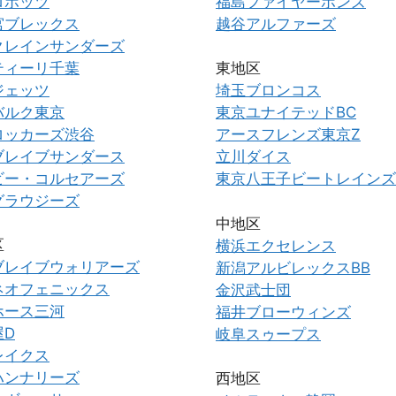
ロボッツ
福島ファイヤーボンズ
宮ブレックス
越谷アルファーズ
クレインサンダーズ
ティーリ千葉
東地区
ジェッツ
埼玉ブロンコス
バルク東京
東京ユナイテッドBC
ロッカーズ渋谷
アースフレンズ東京Z
ブレイブサンダース
立川ダイス
ビー・コルセアーズ
東京八王子ビートレインズ
グラウジーズ
中地区
区
横浜エクセレンス
ブレイブウォリアーズ
新潟アルビレックスBB
ネオフェニックス
金沢武士団
ホース三河
福井ブローウィンズ
屋D
岐阜スゥープス
レイクス
ハンナリーズ
西地区