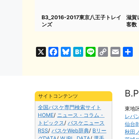
B3_2016-2017東京八王子トレイ
滋賀レ
ンズ
客数
X
F
Bl
H
Li
C
E
a
u
at
n
o
m
c
e
e
e
p
ai
e
s
n
y
l
b
k
a
Li
B.P
サイトコンテンツ
o
y
n
全国バスケ専門検索サイト
o
k
東地
HOME
/
ニュース・コラム・
レバ
k
トピックス
/
バスケニュース
仙台8
RSS
/
バスケWeb辞典
/
Bリー
秋田
グDATA
/
WJBL_DATA
/
選手