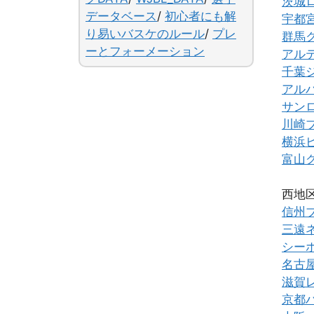
茨城
データベース
/
初心者にも解
宇都
り易いバスケのルール
/
プレ
群馬
ーとフォーメーション
アル
千葉
アル
サン
川崎
横浜
富山
西地
信州
三遠
シー
名古
滋賀
京都