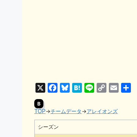
X
F
Bl
H
Li
C
E
a
u
at
n
o
m
B
c
e
e
e
p
ai
TOP
→
チームデータ
→
アレイオンズ
e
s
n
y
l
b
k
a
Li
シーズン
o
y
n