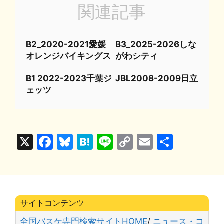
関連記事
B2_2020-2021愛媛
B3_2025-2026しな
オレンジバイキングス
がわシティ
B1 2022-2023千葉ジ
JBL2008-2009日立
ェッツ
X
F
Bl
H
Li
C
E
共
a
u
at
n
o
m
有
c
e
e
e
p
ai
e
s
n
y
l
b
k
a
Li
サイトコンテンツ
o
y
n
全国バスケ専門検索サイトHOME
/
ニュース・コ