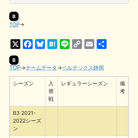
B
TOP
→
X
F
Bl
H
Li
C
E
共
a
u
at
n
o
m
有
B
c
e
e
e
p
ai
TOP
→
チームデータ
→
ベルテックス静岡
e
s
n
y
l
b
k
a
Li
シーズン
入
レギュラーシーズン
備
o
y
n
替
考
戦
o
k
k
B3 2021-
2022シーズ
ン