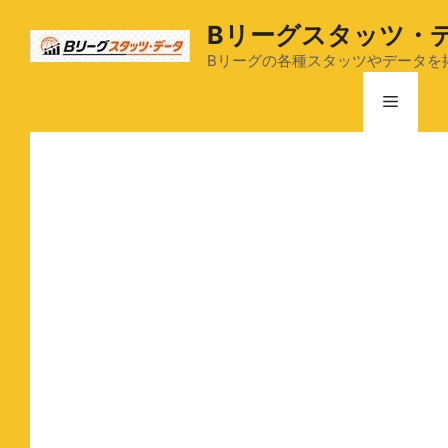
コ
Bリーグスタッツ・
ン
テ
Bリーグの各種スタッツやデータを
ン
メ
ツ
へ
ス
ニ
キ
ッ
ュ
プ
ー