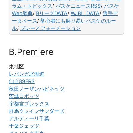
o
k
ラム・トピックス
/
バスケニュースRSS
/
バスケ
Web辞典
/
BリーグDATA
/
WJBL_DATA
/
選手デ
k
ータベース
/
初心者にも解り易いバスケのルー
ル
/
プレーとフォーメーション
B.Premiere
東地区
レバンガ北海道
仙台89ERS
秋田ノーザンハピネッツ
茨城ロボッツ
宇都宮ブレックス
群馬クレインサンダーズ
アルティーリ千葉
千葉ジェッツ