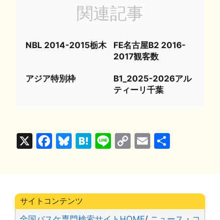
関連記事
NBL 2014-2015栃木
FE名古屋B2 2016-
2017観客数
アジア特別枠
B1_2025-2026アル
ティーリ千葉
X
F
Bl
H
Li
C
E
共
a
u
at
n
o
m
有
c
e
e
e
p
ai
e
s
n
y
l
b
k
a
Li
サイトコンテンツ
o
y
n
全国バスケ専門検索サイトHOME
/
ニュース・コ