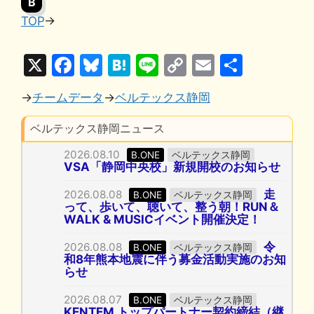
B
TOP
→
X
F
Bl
H
Li
C
E
共
a
u
at
n
o
m
有
→
チームデータ
→
ベルテックス静岡
c
e
e
e
p
ai
e
s
n
y
l
ベルテックス静岡ニュース
b
k
a
Li
2026.08.10
B.ONE
ベルテックス静岡
VSA「静岡中央校」新規開校のお知らせ
o
y
n
o
k
走
2026.08.08
B.ONE
ベルテックス静岡
って、歩いて、聴いて、整う朝！RUN＆
k
WALK & MUSICイベント開催決定！
令
2026.08.08
B.ONE
ベルテックス静岡
和8年熊本地震に伴う募金活動実施のお知
らせ
2026.08.07
B.ONE
ベルテックス静岡
KENTEM トップパートナー契約締結（継