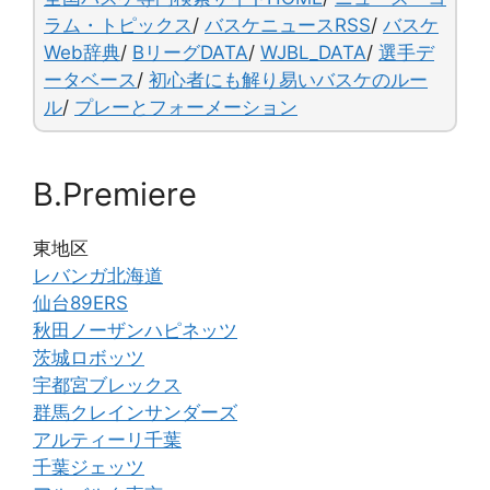
o
k
ラム・トピックス
/
バスケニュースRSS
/
バスケ
Web辞典
/
BリーグDATA
/
WJBL_DATA
/
選手デ
k
ータベース
/
初心者にも解り易いバスケのルー
ル
/
プレーとフォーメーション
B.Premiere
東地区
レバンガ北海道
仙台89ERS
秋田ノーザンハピネッツ
茨城ロボッツ
宇都宮ブレックス
群馬クレインサンダーズ
アルティーリ千葉
千葉ジェッツ