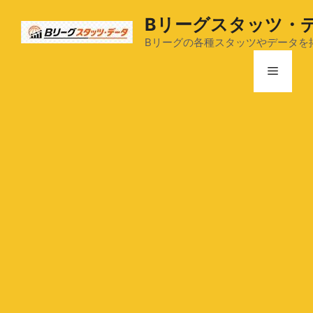
コ
Bリーグスタッツ・
ン
テ
Bリーグの各種スタッツやデータを
ン
メ
ツ
へ
ス
ニ
キ
ッ
ュ
プ
ー