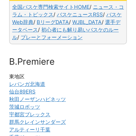
o
y
n
全国バスケ専門検索サイトHOME
/
ニュース・コ
o
k
ラム・トピックス
/
バスケニュースRSS
/
バスケ
Web辞典
/
BリーグDATA
/
WJBL_DATA
/
選手デ
k
ータベース
/
初心者にも解り易いバスケのルー
ル
/
プレーとフォーメーション
B.Premiere
東地区
レバンガ北海道
仙台89ERS
秋田ノーザンハピネッツ
茨城ロボッツ
宇都宮ブレックス
群馬クレインサンダーズ
アルティーリ千葉