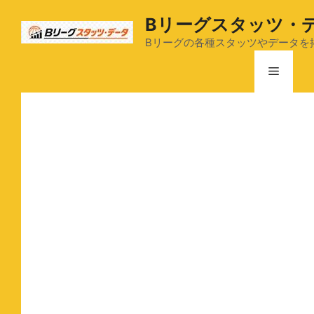
コ
Bリーグスタッツ・
ン
テ
Bリーグの各種スタッツやデータを
ン
メ
ツ
へ
ス
ニ
キ
ッ
ュ
プ
ー