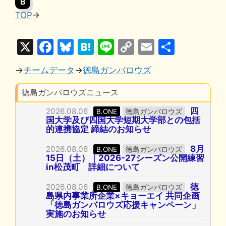
B
TOP
→
X
F
Bl
H
Li
C
E
共
a
u
at
n
o
m
有
→
チームデータ
→
徳島ガンバロウズ
c
e
e
e
p
ai
e
s
n
y
l
徳島ガンバロウズニュース
b
k
a
Li
四
2026.08.06
B.ONE
徳島ガンバロウズ
国大学及び四国大学短期大学部との包括
o
y
n
的連携協定 締結のお知らせ
o
k
8月
2026.08.06
B.ONE
徳島ガンバロウズ
k
15日（土）｜2026-27シーズン公開練習
in松茂町 詳細について
徳
2026.08.06
B.ONE
徳島ガンバロウズ
島県内事業所企業×キョーエイ 共同企画
「徳島ガンバロウズ応援キャンペーン」
実施のお知らせ