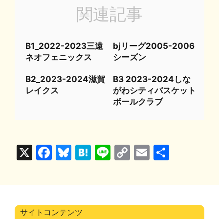
関連記事
B1_2022-2023三遠
bjリーグ2005-2006
ネオフェニックス
シーズン
B2_2023-2024滋賀
B3 2023-2024しな
レイクス
がわシティバスケット
ボールクラブ
X
F
Bl
H
Li
C
E
共
a
u
at
n
o
m
有
c
e
e
e
p
ai
e
s
n
y
l
b
k
a
Li
サイトコンテンツ