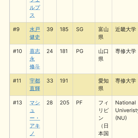
ルプ
ス
#9
水戸
39
185
SG
富山
近畿大学
健史
県
#10
喜志
24
181
PG
山口
専修大学
永
県
修斗
#11
宇都
33
191
愛知
専修大学
直輝
県
#13
マシ
28
205
PF
フィ
National
ュ
リピ
Univerist
ー・
ン
(NU)
アキ
（日
ノ
本国