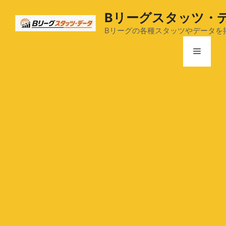
コ
Bリーグスタッツ・
ン
テ
Bリーグの各種スタッツやデータを
ン
メ
ツ
へ
ス
ニ
キ
ッ
ュ
プ
ー