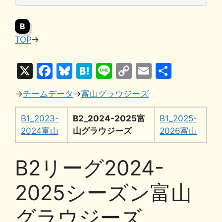
B
TOP
→
X
F
Bl
H
Li
C
E
共
a
u
at
n
o
m
有
→
チームデータ
→
富山グラウジーズ
c
e
e
e
p
ai
e
s
n
y
l
B1_2023-
B2_2024-2025富
B1_2025-
b
k
a
Li
2024富山
山グラウジーズ
2026富山
o
y
n
B2リーグ2024-
o
k
k
2025シーズン富山
グラウジーズ