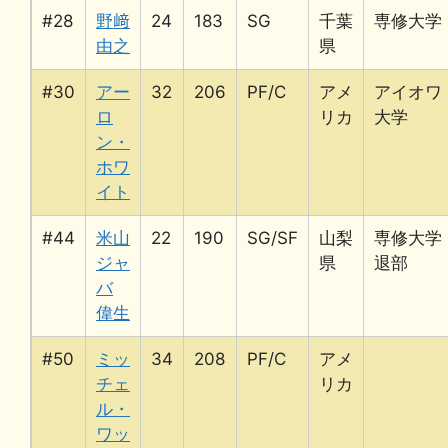
#28
野﨑
24
183
SG
千葉
専修大学
由之
県
#30
アー
32
206
PF/C
アメ
アイオワ
ロ
リカ
大学
ン・
ホワ
イト
#44
米山
22
190
SG/SF
山梨
専修大学
ジャ
県
退部
バ
偉生
#50
ミッ
34
208
PF/C
アメ
チェ
リカ
ル・
ワッ