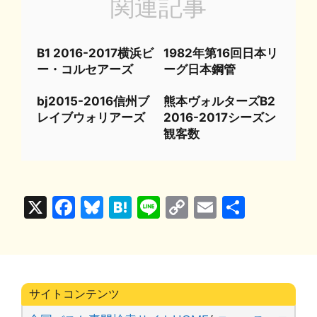
関連記事
B1 2016-2017横浜ビ
1982年第16回日本リ
ー・コルセアーズ
ーグ日本鋼管
bj2015-2016信州ブ
熊本ヴォルターズB2
レイブウォリアーズ
2016-2017シーズン
観客数
X
F
Bl
H
Li
C
E
共
a
u
at
n
o
m
有
c
e
e
e
p
ai
e
s
n
y
l
b
k
a
Li
サイトコンテンツ