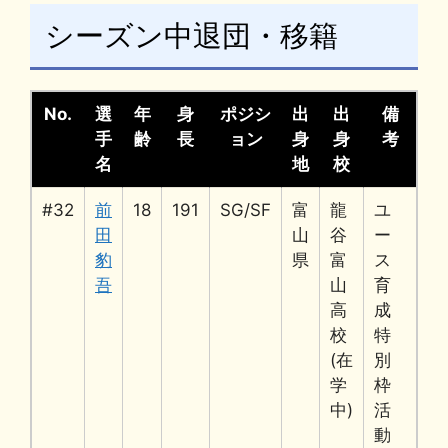
シーズン中退団・移籍
No.
選
年
身
ポジシ
出
出
備
手
齢
長
ョン
身
身
考
名
地
校
#32
前
18
191
SG/SF
富
龍
ユ
田
山
谷
ー
豹
県
富
ス
吾
山
育
高
成
校
特
(在
別
学
枠
中)
活
動