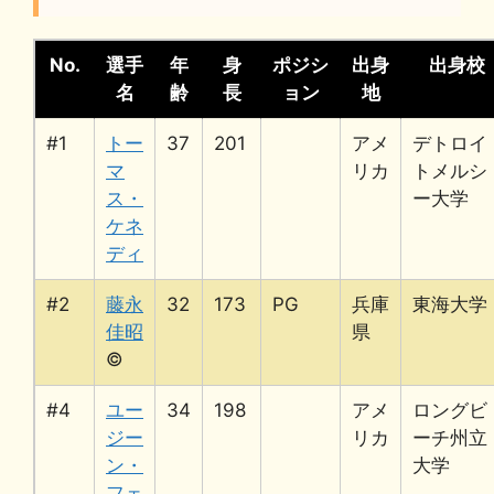
No.
選手
年
身
ポジシ
出身
出身校
名
齢
長
ョン
地
#1
トー
37
201
アメ
デトロイ
マ
リカ
トメルシ
ス・
ー大学
ケネ
ディ
#2
藤永
32
173
PG
兵庫
東海大学
佳昭
県
©
#4
ユー
34
198
アメ
ロングビ
ジー
リカ
ーチ州立
ン・
大学
フェ