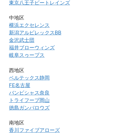
東京八王子ビートレインズ
中地区
横浜エクセレンス
新潟アルビレックスBB
金沢武士団
福井ブローウィンズ
岐阜スゥープス
西地区
ベルテックス静岡
FE名古屋
バンビシャス奈良
トライフープ岡山
徳島ガンバロウズ
南地区
香川ファイブアローズ