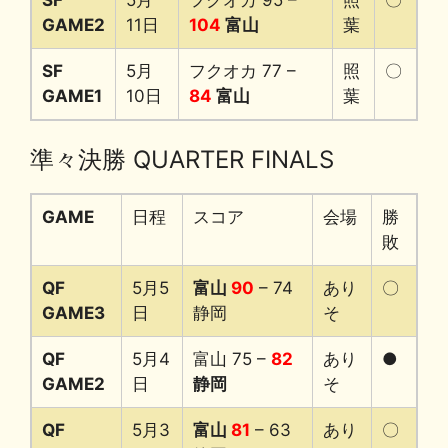
SF
5月
フクオカ 95 –
照
〇
GAME2
11日
104
富山
葉
SF
5月
フクオカ 77 –
照
〇
GAME1
10日
84
富山
葉
準々決勝 QUARTER FINALS
GAME
日程
スコア
会場
勝
敗
QF
5月5
富山
90
– 74
あり
〇
GAME3
日
静岡
そ
QF
5月4
富山 75 –
82
あり
●
GAME2
日
静岡
そ
QF
5月3
富山
81
– 63
あり
〇