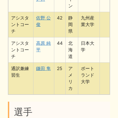
ン
アシスタ
佐野 公
42
静
九州産
ントコー
俊
岡
業大学
チ
県
アシスタ
高原 純
44
北
日本大
ントコー
平
海
学
チ
道
通訳兼練
鎌田 隼
25
ア
ポート
習生
メ
ランド
リ
大学
カ
選手