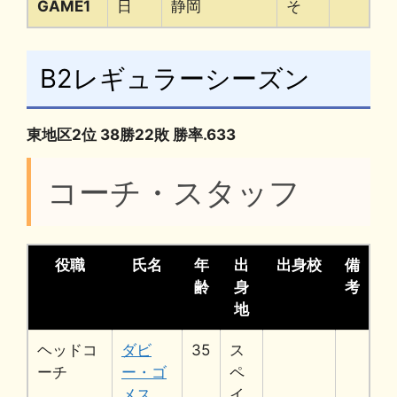
GAME1
日
静岡
そ
B2レギュラーシーズン
東地区2位 38勝22敗 勝率.633
コーチ・スタッフ
役職
氏名
年
出
出身校
備
齢
身
考
地
ヘッドコ
ダビ
35
ス
ーチ
ー・ゴ
ペ
メス
イ