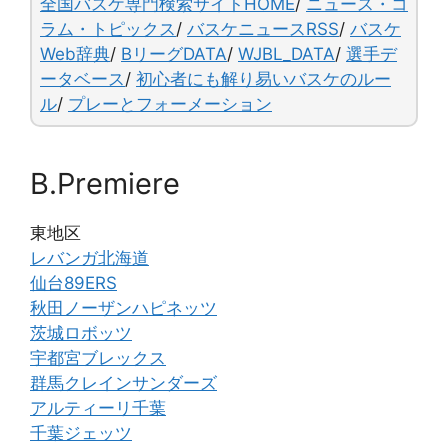
o
y
n
全国バスケ専門検索サイトHOME
/
ニュース・コ
o
k
ラム・トピックス
/
バスケニュースRSS
/
バスケ
Web辞典
/
BリーグDATA
/
WJBL_DATA
/
選手デ
k
ータベース
/
初心者にも解り易いバスケのルー
ル
/
プレーとフォーメーション
B.Premiere
東地区
レバンガ北海道
仙台89ERS
秋田ノーザンハピネッツ
茨城ロボッツ
宇都宮ブレックス
群馬クレインサンダーズ
アルティーリ千葉
千葉ジェッツ