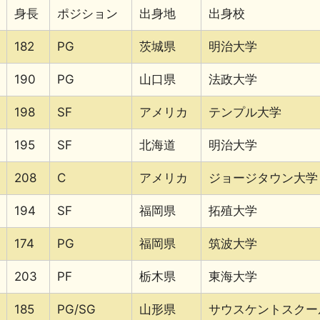
身長
ポジション
出身地
出身校
182
PG
茨城県
明治大学
190
PG
山口県
法政大学
198
SF
アメリカ
テンプル大学
195
SF
北海道
明治大学
208
C
アメリカ
ジョージタウン大学
194
SF
福岡県
拓殖大学
174
PG
福岡県
筑波大学
203
PF
栃木県
東海大学
185
PG/SG
山形県
サウスケントスクール（2