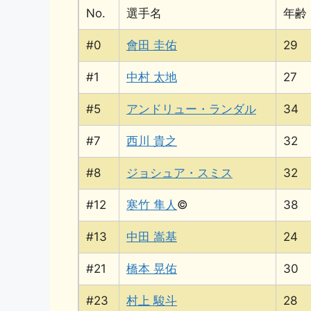
No.
選手名
年齢
#0
會田 圭佑
29
#1
中村 太地
27
#5
アンドリュー・ランダル
34
#7
西川 貴之
32
#8
ジョシュア・スミス
32
#12
寒竹 隼人
©
38
#13
中田 嵩基
24
#21
橋本 晃佑
30
#23
村上 駿斗
28