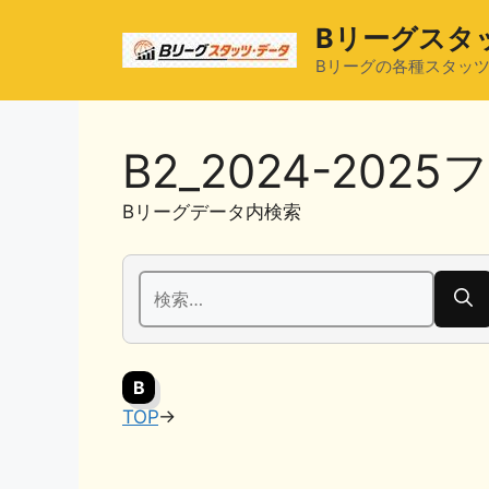
コ
Bリーグスタ
ン
テ
Bリーグの各種スタッ
ン
ツ
へ
B2_2024-202
ス
キ
Bリーグデータ内検索
ッ
プ
検
索:
B
TOP
→