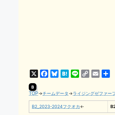
X
F
Bl
H
Li
C
E
a
u
at
n
o
m
B
c
e
e
e
p
ai
TOP
→
チームデータ
→
ライジングゼファー
e
s
n
y
l
b
k
a
Li
B2_2023-2024フクオカ
←
B
o
y
n