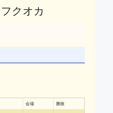
ーフクオカ
会場
勝敗