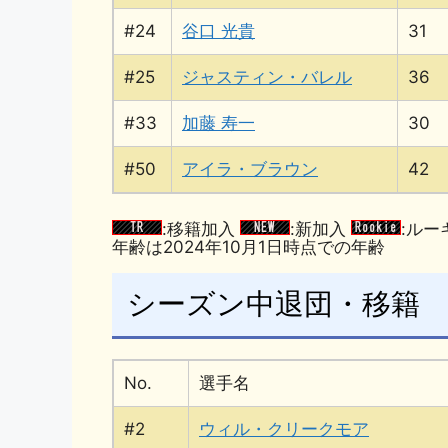
#24
谷口 光貴
31
#25
ジャスティン・バレル
36
#33
加藤 寿一
30
#50
アイラ・ブラウン
42
:移籍加入
:新加入
:ルー
年齢は2024年10月1日時点での年齢
シーズン中退団・移籍
No.
選手名
#2
ウィル・クリークモア