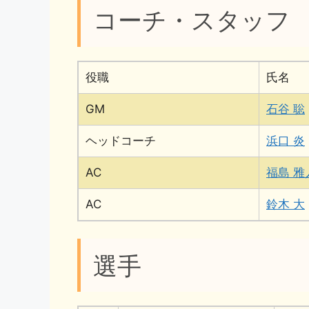
コーチ・スタッフ
役職
氏名
GM
石谷 聡
ヘッドコーチ
浜口 炎
AC
福島 雅
AC
鈴木 大
選手