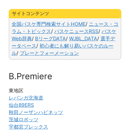
e
s
n
y
l
b
k
a
Li
サイトコンテンツ
o
y
n
全国バスケ専門検索サイトHOME
/
ニュース・コ
o
k
ラム・トピックス
/
バスケニュースRSS
/
バスケ
Web辞典
/
BリーグDATA
/
WJBL_DATA
/
選手デ
k
ータベース
/
初心者にも解り易いバスケのルー
ル
/
プレーとフォーメーション
B.Premiere
東地区
レバンガ北海道
仙台89ERS
秋田ノーザンハピネッツ
茨城ロボッツ
宇都宮ブレックス