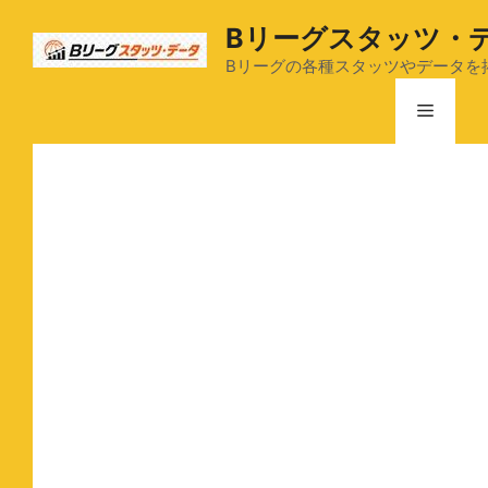
コ
Bリーグスタッツ・
ン
テ
Bリーグの各種スタッツやデータを
ン
メ
ツ
へ
ス
ニ
キ
ッ
ュ
プ
ー