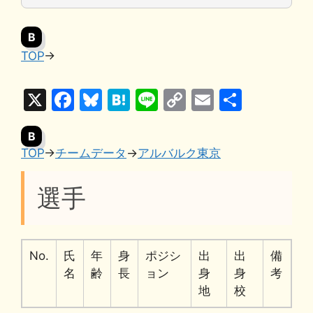
B
TOP
→
X
F
Bl
H
Li
C
E
共
a
u
at
n
o
m
有
B
c
e
e
e
p
ai
TOP
→
チームデータ
→
アルバルク東京
e
s
n
y
l
b
k
a
Li
選手
o
y
n
o
k
k
No.
氏
年
身
ポジシ
出
出
備
名
齢
長
ョン
身
身
考
地
校