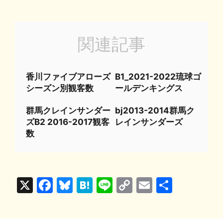
関連記事
香川ファイブアローズ
B1_2021-2022琉球ゴ
シーズン別観客数
ールデンキングス
群馬クレインサンダー
bj2013-2014群馬ク
ズB2 2016-2017観客
レインサンダーズ
数
X
F
Bl
H
Li
C
E
共
a
u
at
n
o
m
有
c
e
e
e
p
ai