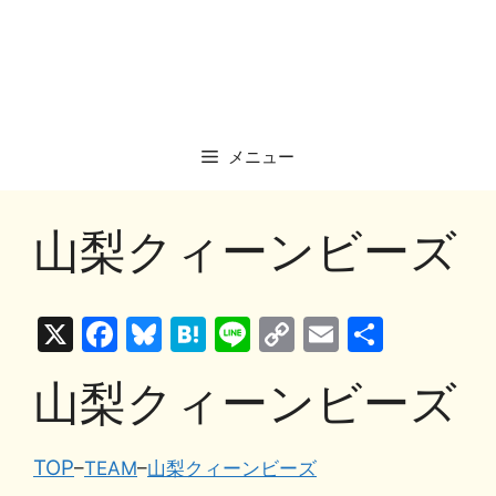
メニュー
山梨クィーンビーズ
X
F
Bl
H
Li
C
E
共
a
u
at
n
o
m
有
山梨クィーンビーズ
c
e
e
e
p
ai
e
s
n
y
l
b
k
a
Li
TOP
–
TEAM
–
山梨クィーンビーズ