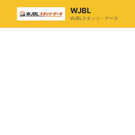
コ
WJBL
ン
テ
WJBLスタッツ・データ
ン
ツ
へ
ス
キ
ッ
プ