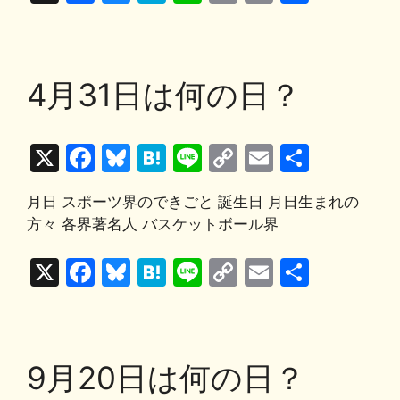
a
u
at
n
o
m
有
o
k
c
e
e
e
p
ai
k
e
s
n
y
l
4月31日は何の日？
b
k
a
Li
o
y
n
X
F
Bl
H
Li
C
E
共
o
k
a
u
at
n
o
m
有
k
月日 スポーツ界のできごと 誕生日 月日生まれの
c
e
e
e
p
ai
方々 各界著名人 バスケットボール界
e
s
n
y
l
b
k
a
Li
X
F
Bl
H
Li
C
E
共
o
y
n
a
u
at
n
o
m
有
o
k
c
e
e
e
p
ai
k
e
s
n
y
l
9月20日は何の日？
b
k
a
Li