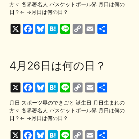
c
e
e
e
p
ai
方々 各界著名人 バスケットボール界 月日は何の
e
s
n
y
l
日？← →月日は何の日？
b
k
a
Li
X
F
Bl
H
Li
C
E
共
o
y
n
a
u
at
n
o
m
有
o
k
c
e
e
e
p
ai
k
e
s
n
y
l
4月26日は何の日？
b
k
a
Li
o
y
n
X
F
Bl
H
Li
C
E
共
o
k
a
u
at
n
o
m
有
k
月日 スポーツ界のできごと 誕生日 月日生まれの
c
e
e
e
p
ai
方々 各界著名人 バスケットボール界 月日は何の
e
s
n
y
l
日？← →月日は何の日？
b
k
a
Li
X
F
Bl
H
Li
C
E
共
o
y
n