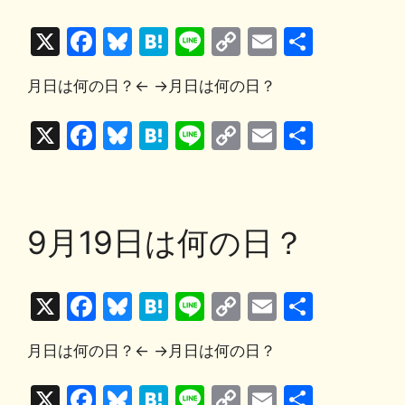
o
y
n
X
F
Bl
H
Li
C
E
共
o
k
a
u
at
n
o
m
有
k
月日は何の日？← →月日は何の日？
c
e
e
e
p
ai
e
s
n
y
l
X
F
Bl
H
Li
C
E
共
b
k
a
Li
a
u
at
n
o
m
有
o
y
n
c
e
e
e
p
ai
o
k
e
s
n
y
l
9月19日は何の日？
k
b
k
a
Li
o
y
n
X
F
Bl
H
Li
C
E
共
o
k
a
u
at
n
o
m
有
k
月日は何の日？← →月日は何の日？
c
e
e
e
p
ai
e
s
n
y
l
X
F
Bl
H
Li
C
E
共