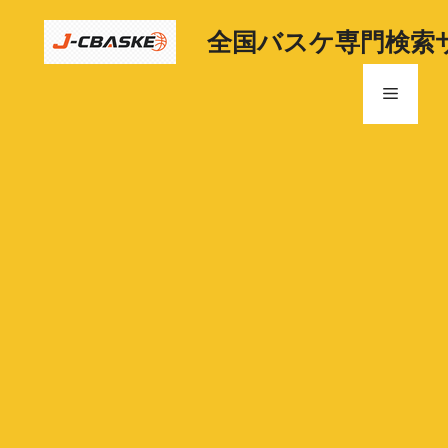
コ
ン
全国バスケ専門検索
テ
ン
メ
ツ
へ
ニ
ス
キ
ッ
ュ
プ
ー