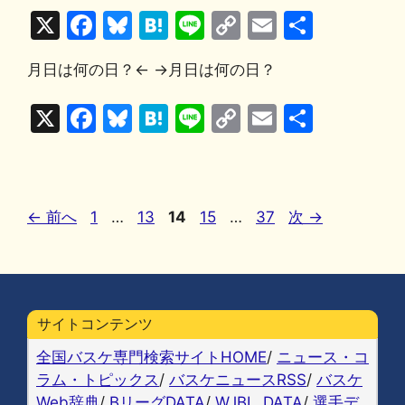
X
F
Bl
H
Li
C
E
共
o
k
a
u
at
n
o
m
有
k
月日は何の日？← →月日は何の日？
c
e
e
e
p
ai
e
s
n
y
l
X
F
Bl
H
Li
C
E
共
b
k
a
Li
a
u
at
n
o
m
有
o
y
n
c
e
e
e
p
ai
o
k
e
s
n
y
l
ペ
ペ
ペ
ペ
ペ
←
前へ
1
…
13
14
15
…
37
次
→
k
b
k
a
Li
ー
ー
ー
ー
ー
o
y
n
ジ
ジ
ジ
ジ
ジ
o
k
k
サイトコンテンツ
全国バスケ専門検索サイトHOME
/
ニュース・コ
ラム・トピックス
/
バスケニュースRSS
/
バスケ
Web辞典
/
BリーグDATA
/
WJBL_DATA
/
選手デ