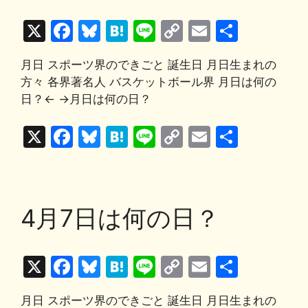
o
y
n
X
F
Bl
H
Li
C
E
共
o
k
a
u
at
n
o
m
有
k
月日 スポーツ界のできごと 誕生日 月日生まれの
c
e
e
e
p
ai
方々 各界著名人 バスケットボール界 月日は何の
e
s
n
y
l
日？← →月日は何の日？
b
k
a
Li
X
F
Bl
H
Li
C
E
共
o
y
n
a
u
at
n
o
m
有
o
k
c
e
e
e
p
ai
k
e
s
n
y
l
4月7日は何の日？
b
k
a
Li
o
y
n
X
F
Bl
H
Li
C
E
共
o
k
a
u
at
n
o
m
有
k
月日 スポーツ界のできごと 誕生日 月日生まれの