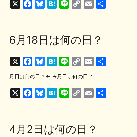
e
s
n
y
l
X
F
Bl
H
Li
C
E
共
b
k
a
Li
a
u
at
n
o
m
有
o
y
n
c
e
e
e
p
ai
o
k
e
s
n
y
l
6月18日は何の日？
k
b
k
a
Li
o
y
n
X
F
Bl
H
Li
C
E
共
o
k
a
u
at
n
o
m
有
k
月日は何の日？← →月日は何の日？
c
e
e
e
p
ai
e
s
n
y
l
X
F
Bl
H
Li
C
E
共
b
k
a
Li
a
u
at
n
o
m
有
o
y
n
c
e
e
e
p
ai
o
k
e
s
n
y
l
4月2日は何の日？
k
b
k
a
Li