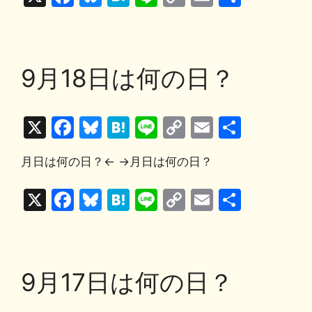
b
k
a
Li
a
u
at
n
o
m
有
o
y
n
c
e
e
e
p
ai
o
k
e
s
n
y
l
9月18日は何の日？
k
b
k
a
Li
o
y
n
X
F
Bl
H
Li
C
E
共
o
k
a
u
at
n
o
m
有
k
月日は何の日？← →月日は何の日？
c
e
e
e
p
ai
e
s
n
y
l
X
F
Bl
H
Li
C
E
共
b
k
a
Li
a
u
at
n
o
m
有
o
y
n
c
e
e
e
p
ai
o
k
e
s
n
y
l
9月17日は何の日？
k
b
k
a
Li
o
y
n