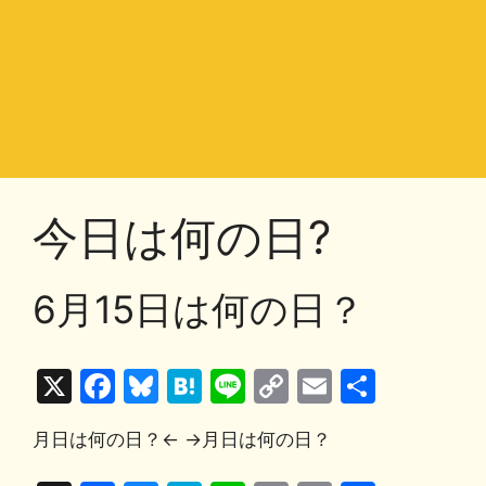
今日は何の日?
6月15日は何の日？
X
F
Bl
H
Li
C
E
共
a
u
at
n
o
m
有
月日は何の日？← →月日は何の日？
c
e
e
e
p
ai