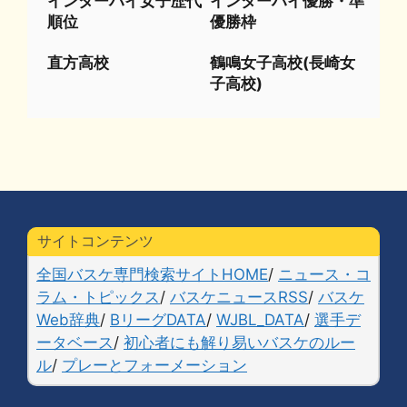
インターハイ女子歴代
インターハイ優勝・準
順位
優勝枠
直方高校
鶴鳴女子高校(長崎女
子高校)
サイトコンテンツ
全国バスケ専門検索サイトHOME
/
ニュース・コ
ラム・トピックス
/
バスケニュースRSS
/
バスケ
Web辞典
/
BリーグDATA
/
WJBL_DATA
/
選手デ
ータベース
/
初心者にも解り易いバスケのルー
ル
/
プレーとフォーメーション