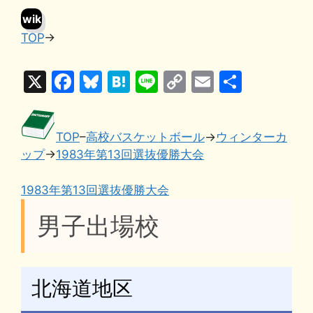
wik
TOP
→
i
X
F
Bl
H
Li
C
E
共
a
u
at
n
o
m
有
c
e
e
e
p
ai
TOP
–
高校バスケットボール
→
ウィンターカ
e
s
n
y
l
ップ
→
1983年第13回選抜優勝大会
b
k
a
Li
o
y
n
1983年第13回選抜優勝大会
o
k
男子出場校
k
北海道地区