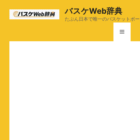
コ
バスケWeb辞典
ン
テ
たぶん日本で唯一のバスケットボー
ン
メ
ツ
へ
ス
ニ
キ
ッ
ュ
プ
ー