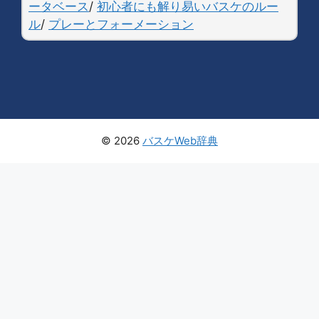
ータベース
/
初心者にも解り易いバスケのルー
ル
/
プレーとフォーメーション
© 2026
バスケWeb辞典