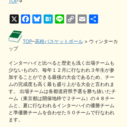
TOP
→
i
X
F
Bl
H
Li
C
E
共
a
u
at
n
o
m
有
c
e
e
e
p
ai
TOP
–
高校バスケットボール
> ウィンターカ
e
s
n
y
l
ップ
b
k
a
Li
o
y
n
インターハイと比べると歴史も浅く出場チームも
少ないものの、毎年１２月に行なわれ３年生が参
o
k
加することができる最後の大会であるため、チー
k
ムの完成度も高く最も盛り上がる大会と言われま
す。 出場チームは各都道府県予選を勝ち抜いたチ
ーム（東京都は開催地枠で２チーム）の４８チー
ムと、夏に行なわれるインターハイの優勝チーム
と準優勝チームを合わせた５０チームで行なわれ
ます。