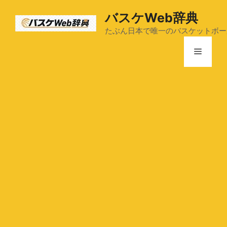
コ
バスケWeb辞典
ン
テ
たぶん日本で唯一のバスケットボー
ン
メ
ツ
へ
ス
ニ
キ
ッ
ュ
プ
ー