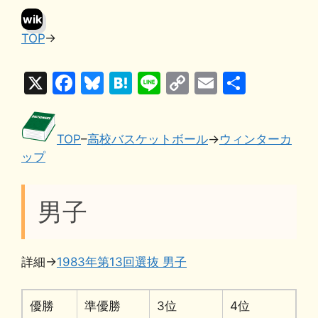
wik
TOP
→
i
X
F
Bl
H
Li
C
E
共
a
u
at
n
o
m
有
c
e
e
e
p
ai
TOP
–
高校バスケットボール
→
ウィンターカ
e
s
n
y
l
ップ
b
k
a
Li
o
y
n
男子
o
k
k
詳細→
1983年第13回選抜 男子
優勝
準優勝
3位
4位