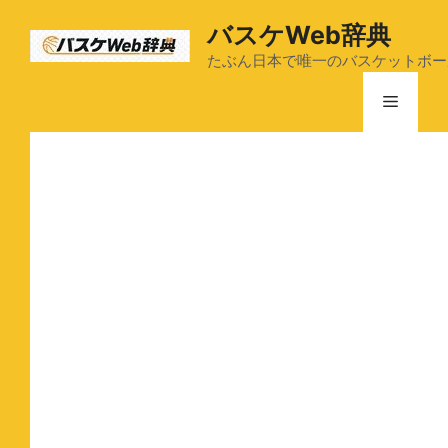
コ
バスケWeb辞典
ン
テ
たぶん日本で唯一のバスケットボー
ン
メ
ツ
へ
ス
ニ
キ
ッ
ュ
プ
ー