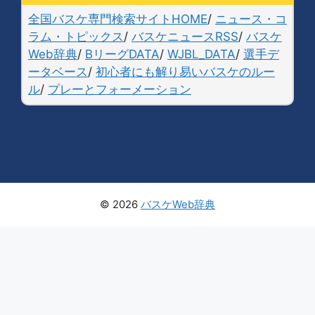
全国バスケ専門検索サイトHOME
/
ニュース・コ
ラム・トピックス
/
バスケニュースRSS
/
バスケ
Web辞典
/
BリーグDATA
/
WJBL_DATA
/
選手デ
ータベース
/
初心者にも解り易いバスケのルー
ル
/
プレーとフォーメーション
© 2026
バスケWeb辞典