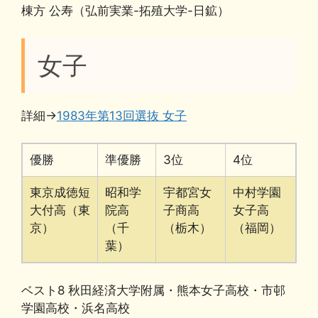
棟方 公寿（弘前実業-拓殖大学-日鉱）
女子
詳細→
1983年第13回選抜 女子
優勝
準優勝
3位
4位
東京成徳短
昭和学
宇都宮女
中村学園
大付高（東
院高
子商高
女子高
京）
（千
（栃木）
（福岡）
葉）
ベスト8 秋田経済大学附属・熊本女子高校・市邨
学園高校・浜名高校