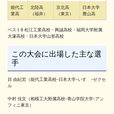
能代工
北陸高
京北高
日本大学
業高
（福井）
（東京）
豊山高
ベスト8 松江工業高校・興誠高校・福岡大学附属
大濠高校・日本大学山形高校
この大会に出場した主な選
手
目 由紀宏（能代工業高校-日本大学-いすゞ-ゼクセ
ル
中村 佳文（相模工大附属高校-青山学院大学-アン
フィニ東京）