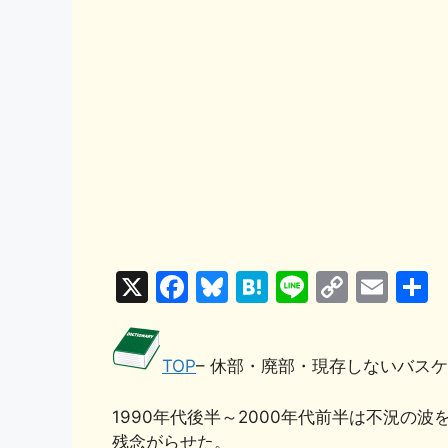
X
F
Bl
H
Li
C
E
a
u
at
n
o
m
c
e
e
e
p
ai
TOP
– 休部・廃部・現存しないバス
e
s
n
y
l
b
k
a
Li
1990年代後半～2000年代前半は不況
o
y
n
残念がらせた。