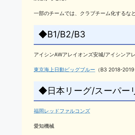
o
k
一部のチームでは、クラブチーム化するな
k
◆B1/B2/B3
アイシンAWアレイオンズ安城/アイシンア
東京海上日動ビッグブルー
（B3 2018-
◆日本リーグ/スーパーリー
福岡レッドファルコンズ
愛知機械