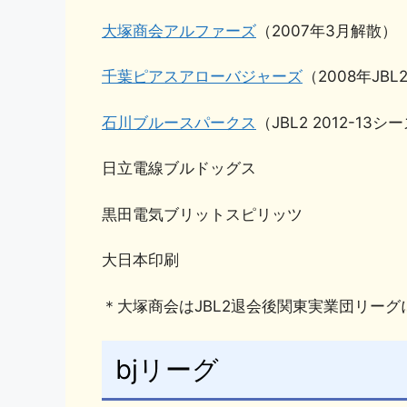
大塚商会アルファーズ
（2007年3月解散）
千葉ピアスアローバジャーズ
（2008年JB
石川ブルースパークス
（JBL2 2012-1
日立電線ブルドッグス
黒田電気ブリットスピリッツ
大日本印刷
＊大塚商会はJBL2退会後関東実業団リーグに
bjリーグ