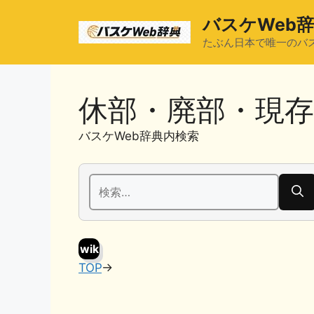
コ
バスケWeb
ン
テ
たぶん日本で唯一のバ
ン
ツ
へ
休部・廃部・現
ス
キ
バスケWeb辞典内検索
ッ
プ
検
索:
wik
TOP
→
i