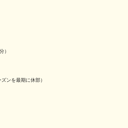
処分）
3シーズンを最期に休部）