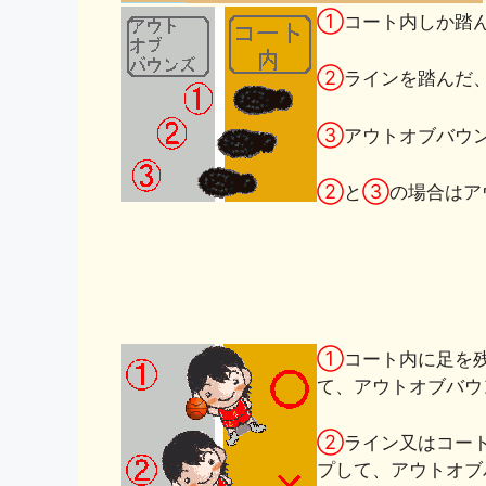
①
コート内しか踏
②
ラインを踏んだ
③
アウトオブバウ
②
③
と
の場合はア
①
コート内に足を
て、アウトオブバウ
②
ライン又はコー
プして、アウトオブ