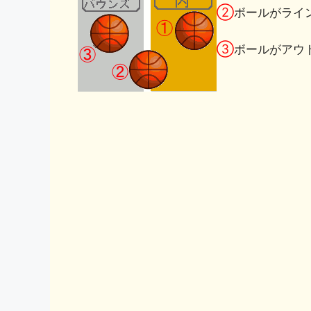
②
ボールがライ
③
ボールがアウ