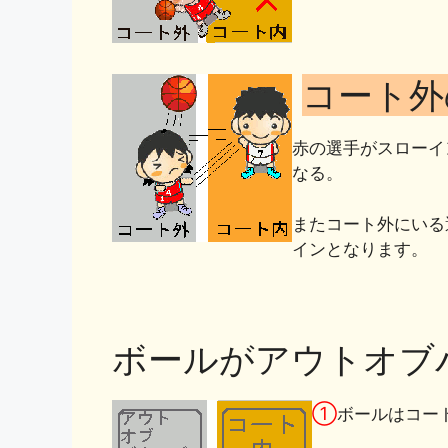
コート外
赤の選手がスローイ
なる。
またコート外にいる
インとなります。
ボールがアウトオブ
①
ボールはコー