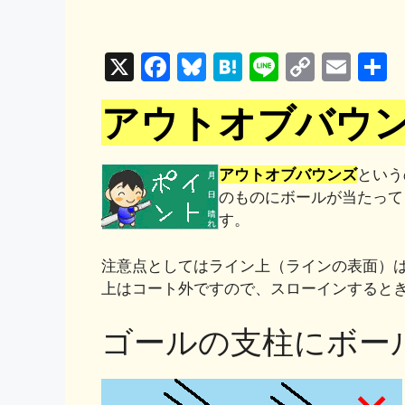
X
F
Bl
H
Li
C
E
a
u
at
n
o
m
アウトオブバウ
c
e
e
e
p
ai
e
s
n
y
l
b
k
a
Li
アウトオブバウンズ
という
のものにボールが当たって
o
y
n
す。
o
k
k
注意点としてはライン上（ラインの表面）
上はコート外ですので、スローインすると
ゴールの支柱にボー