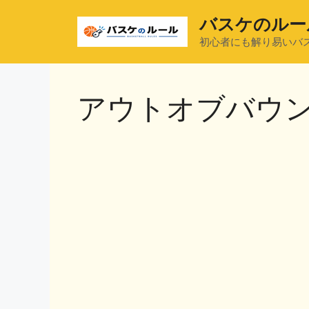
コ
バスケのルー
ン
テ
初心者にも解り易いバ
ン
ツ
へ
アウトオブバウ
ス
キ
ッ
プ